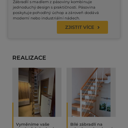
Zábradlí s madlem z pásoviny kombinuje
jednoduchý design s praktičností. Pásovina
poskytuje pohodlný úchop a zároveň dodává
moderní nebo industriální nádech.
ZJISTIT VÍCE
REALIZACE
Vyměníme vaše
Bílé zábradlí na
O