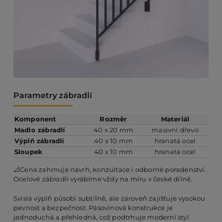
Parametry zábradlí
Komponent
Rozměr
Materiál
Madlo zábradlí
40 x 20 mm
masivní dřevo
Výplň zábradlí
40 x 10 mm
hranatá ocel
Sloupek
40 x 10 mm
hranatá ocel
📐Cena zahrnuje návrh, konzultace i odborné poradenství.
Ocelové zábradlí vyrábíme vždy na míru v české dílně.
Svislá výplň působí subtilně, ale zároveň zajišťuje vysokou
pevnost a bezpečnost. Pásovinová konstrukce je
jednoduchá a přehledná, což podtrhuje moderní styl