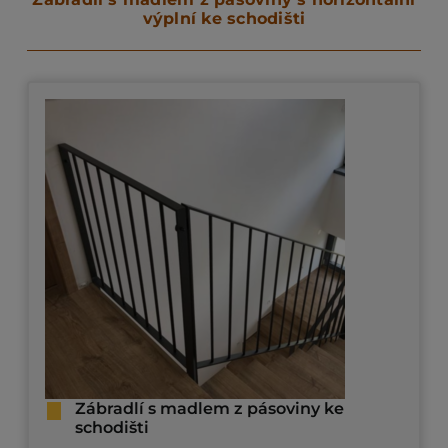
výplní ke schodišti
Zábradlí s madlem z pásoviny ke
schodišti