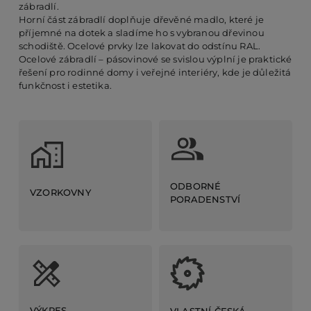
zábradlí.
Horní část zábradlí doplňuje dřevěné madlo, které je
příjemné na dotek a sladíme ho s vybranou dřevinou
schodiště. Ocelové prvky lze lakovat do odstínu RAL.
Ocelové zábradlí – pásovinové se svislou výplní je praktické
řešení pro rodinné domy i veřejné interiéry, kde je důležitá
funkčnost i estetika.
ODBORNÉ
VZORKOVNY
PORADENSTVÍ
VÝKRES
VLASTNÍ ČESKÁ