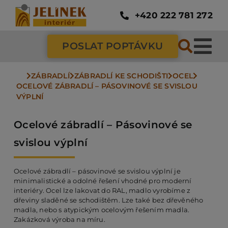
Přeskočit
na
+420 222 781 272
obsah
POSLAT POPTÁVKU
Tog
Nav
ZÁBRADLÍ
ZÁBRADLÍ KE SCHODIŠTI
OCEL
SC
OCELOVÉ ZÁBRADLÍ – PÁSOVINOVÉ SE SVISLOU 
VÝPLNÍ
ZÁ
Ocelové zábradlí – Pásovinové se
svislou výplní
DV
Ocelové zábradlí – pásovinové se svislou výplní je
minimalistické a odolné řešení vhodné pro moderní
PO
interiéry. Ocel lze lakovat do RAL, madlo vyrobíme z
dřeviny sladěné se schodištěm. Lze také bez dřevěného
madla, nebo s atypickým ocelovým řešením madla.
Zakázková výroba na míru.
NÁ