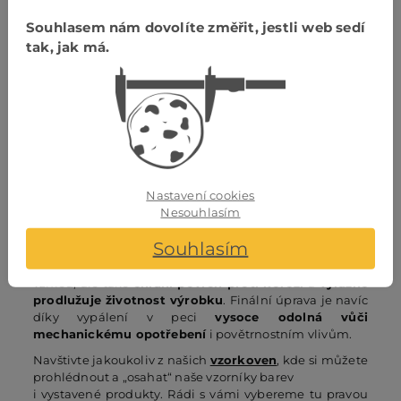
Souhlasem nám dovolíte změřit, jestli web sedí
tak, jak má.
Ocelové prvky nabízíme s profesionální
komaxitovou povrchovou úpravou
v libovolném
odstínu
ze
standardizované škály RAL
. Tato paleta zahrnuje
Nastavení cookies
stovky barev, díky čemuž lze sladit ocelové konstrukce
Nesouhlasím
s interiérem či fasádou. Ideální volba pro každého, kdo
chce kvalitní a atraktivní finální design.
Souhlasím
Moderní komaxitové lakování zajišťuje nejen estetický
vzhled, ale také
chrání povrch proti korozi
a
výrazně
prodlužuje životnost výrobku
. Finální úprava je navíc
díky vypálení v peci
vysoce odolná vůči
mechanickému opotřebení
i povětrnostním vlivům.
Navštivte jakoukoliv z našich
vzorkoven
, kde si můžete
prohlédnout a „osahat“ naše vzorníky barev
i vystavené produkty. Rádi s vámi vybereme tu pravou