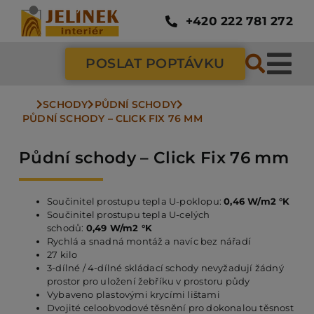
Přeskočit
na
+420 222 781 272
obsah
POSLAT POPTÁVKU
Tog
Nav
SCHODY
PŮDNÍ SCHODY
SC
PŮDNÍ SCHODY – CLICK FIX 76 MM
Půdní schody – Click Fix 76 mm
ZÁ
Součinitel prostupu tepla U-poklopu:
0,46 W/m2 °K
DV
Součinitel prostupu tepla U-celých
schodů:
0,49 W/m2 °K
Rychlá a snadná montáž a navíc bez nářadí
27 kilo
PO
3-dílné / 4-dílné skládací schody nevyžadují žádný
prostor pro uložení žebříku v prostoru půdy
Vybaveno plastovými krycími lištami
NÁ
Dvojité celoobvodové těsnění pro dokonalou těsnost