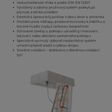
Vzduchotěsnost: třída 4 podle DIN EN 12207
Vyvážený a odolný pružinový systém poskytuje
plynulé a lehké ovládání
PO
Estetická úprava bílý poklop z obou stran a schránka
Protiskluzové nášlapy, plastové koncovky k žebříku a
kovové madlo zvyšují celkovou bezpečnost
KO
Schované závěsy u poklopu usnadňují malování,
lakování nebo obložení samotného poklopu
Speciálně vyvinutý výškově nastavitelný systém
umožní přesně sladit s výškou stropu
O 
Snadné ovládání – dodáváno s dřevěnou ovládací
tyčí
RE
AK