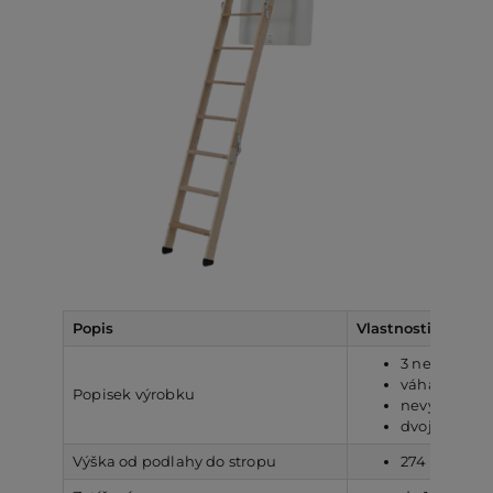
Popis
Vlastnosti
3 nebo 4 dí
váha 27kg
Popisek výrobku
nevyžadují ž
dvojité cel
Výška od podlahy do stropu
274 cm, atyp