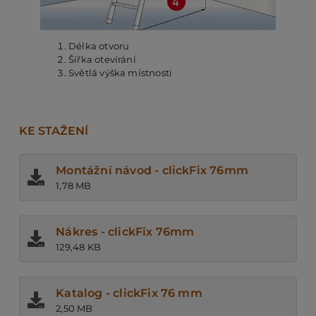
Délka otvoru
Šířka otevírání
Světlá výška místnosti
KE STAŽENÍ
Montážní návod - clickFix 76mm
1,78 MB
Nákres - clickFix 76mm
129,48 KB
Katalog - clickFix 76 mm
2,50 MB