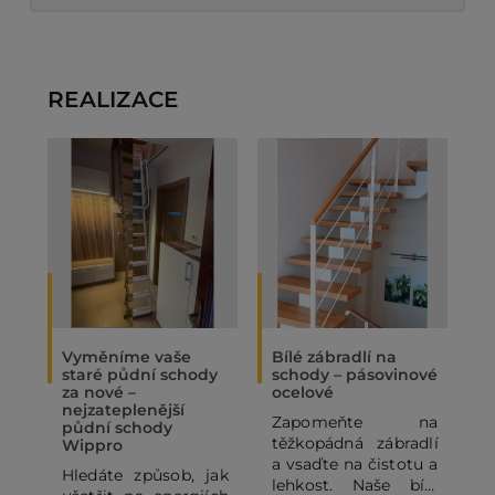
REALIZACE
Vyměníme vaše
Bílé zábradlí na
O
staré půdní schody
schody – pásovinové
„
za nové –
ocelové
N
nejzateplenější
Zapomeňte na
P
půdní schody
těžkopádná zábradlí
p
Wippro
a vsaďte na čistotu a
p
Hledáte způsob, jak
lehkost. Naše bílé
o