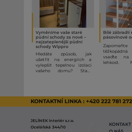
Vyměníme vaše staré
Bílé zábradlí
půdní schody za nové –
pásovinové o
nejzateplenější půdní
Zapome
schody Wippro
těžkopádná
Hledáte způsob, jak
vsaďte na
ušetřit na energiích a
lehkost. 
vylepšit tepelnou izolaci
pásovinov
vašeho domu? Staré
zábradlí se
půdní schody mohou být
horizontální
výrazným zdrojem
vašemu
tepelných ztrát. V tomto
vzdušnost
článku se dozvíte, proč se
vzhled. Kom
vyplatí dopřát Vašemu
KONTAKTNÍ LINKA :
+420 222 781 27
RAL a dře
domovu nejzateplenější
zaručeným 
půdní schody Wippro, a
proto jsme zv
jak probíhá případná
masivního
JELÍNEK interiér s.r.o.
výměna, kterou také
hřejivý a přír
KONTAKT
nabízíme.
Ocelářská 344/10
O NÁS