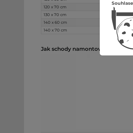
Souhlase
120 x 70 cm
130 x 70 cm
140 x 60 cm
140 x 70 cm
Jak schody namontovat