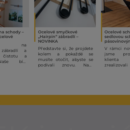
 na schody –
Ocelové smyčkové
Ocelové sch
celové
„Hairpin“ zábradlí –
sedlovou sc
NOVINKA
pásovinový
ňte na
Představte si, že projdete
V rámci nov
 zábradlí a
kolem a pokaždé se
jsme pro
 čistotu a
musíte otočit, abyste se
klienta
Naše bílé
podívali znovu. Naše
zrealizova
é ocelové
ocelové hairpin zábradlí
sedlové oce
 subtilními
totiž není jen funkční
s ocelovým
mi pruty dodá
kulisou, ale hlavním
sloupky z p
 domovu
designovým prvkem
širokému po
 a moderní
celého prostoru. Jeho
výrobků 
binace bílé
kouzlo spočívá v
JELÍNEK In
2
va je vždy
dokonalém rytmu
dodat inter
úspěchem, a
štíhlých černých linií,
– od schodiš
olili madlo z
které se ve spodní části
po různé d
 dubu pro
plynule ohýbají do
které byly r
odní dotek.
elegantní smyčky.
této realizac