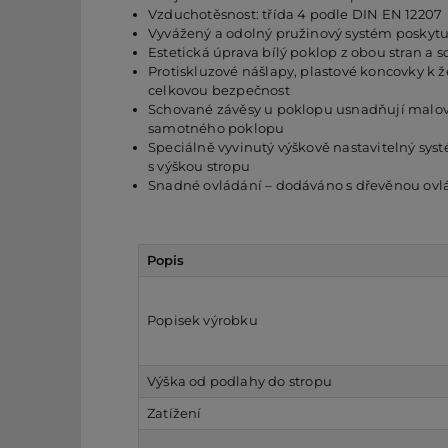
Vzduchotěsnost: třída 4 podle DIN EN 12207
Vyvážený a odolný pružinový systém poskytu
Estetická úprava bílý poklop z obou stran a 
Protiskluzové nášlapy, plastové koncovky k 
celkovou bezpečnost
Schované závěsy u poklopu usnadňují malov
samotného poklopu
Speciálně vyvinutý výškově nastavitelný sys
s výškou stropu
Snadné ovládání – dodáváno s dřevěnou ovlá
Popis
Popisek výrobku
Výška od podlahy do stropu
Zatížení