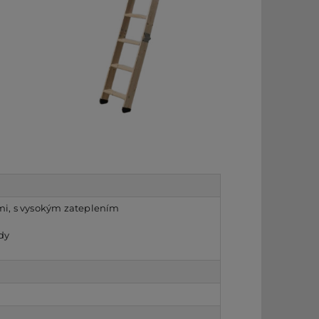
mi, s vysokým zateplením
dy