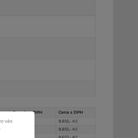
Cena bez DPH
Cena s DPH
co vás
7.318,- Kč
8.855,- Kč
.
7.318,- Kč
8.855,- Kč
7.150,- Kč
8.652,- Kč