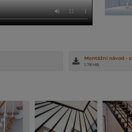
Montážní návod - 
1,78 MB