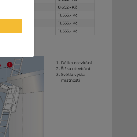
7.150,- Kč
8.652,- Kč
9.550,- Kč
11.555,- Kč
9.550,- Kč
11.555,- Kč
9.550,- Kč
11.555,- Kč
 údaje
Délka otevírání
Šířka otevírání
Světlá výška
místnosti