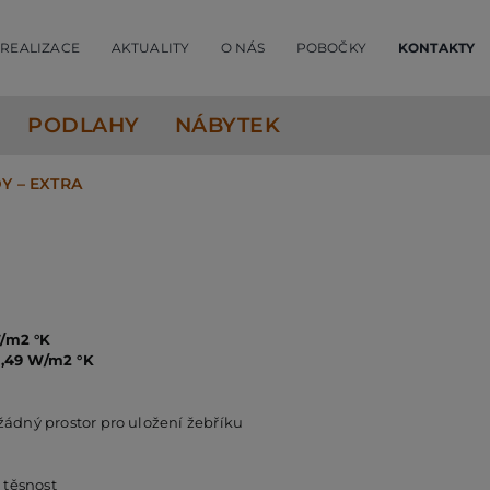
REALIZACE
AKTUALITY
O NÁS
POBOČKY
KONTAKTY
PODLAHY
NÁBYTEK
Y – EXTRA
/m2 °K
,49 W/m2 °K
 žádný prostor pro uložení žebříku
 těsnost