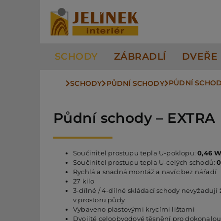
Přeskočit
na
obsah
SCHODY
ZÁBRADLÍ
DVEŘE
PŮDNÍ SCHOD
SCHODY
PŮDNÍ SCHODY
Půdní schody – EXTRA
Součinitel prostupu tepla U-poklopu:
0,46 W
Součinitel prostupu tepla U-celých schodů:
0
Rychlá a snadná montáž a navíc bez nářadí
27 kilo
3-dílné / 4-dílné skládací schody nevyžadují
v prostoru půdy
Vybaveno plastovými krycími lištami
Dvojité celoobvodové těsnění pro dokonalou