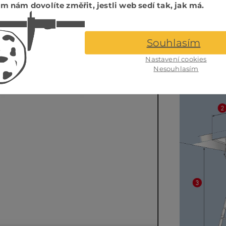
m nám dovolíte změřit, jestli web sedí tak, jak má.
117,5 x 67,6 mm
do 262 cm
127,5 x 57,6 mm
do 285 cm
127,5 x 67,6 mm
do 332 cm
Souhlasím
137,5 x 57,6 mm
do 332 cm
Nastavení cookies
Nesouhlasím
Technické