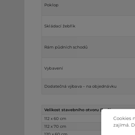
Poklop
Skládací žebřík
Rám půdních schodů
Vybavení
Dodatečná výbava – na objednávku
Velikost stavebního otvoru (1 x 2)
Cookies n
112 x 60 cm
zajímá. 
112 x 70 cm
120 x 60 cm