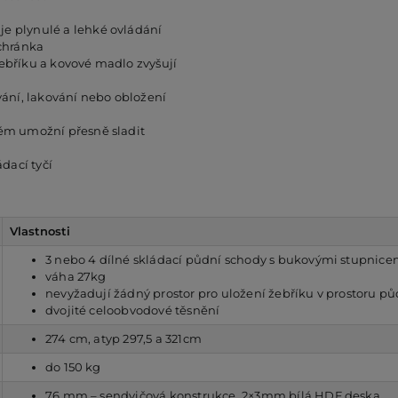
je plynulé a lehké ovládání
schránka
žebříku a kovové madlo zvyšují
ání, lakování nebo obložení
tém umožní přesně sladit
dací tyčí
Vlastnosti
3 nebo 4 dílné skládací půdní schody s bukovými stupnice
váha 27kg
nevyžadují žádný prostor pro uložení žebříku v prostoru pů
dvojité celoobvodové těsnění
274 cm, atyp 297,5 a 321cm
do 150 kg
76 mm – sendvičová konstrukce, 2×3mm bílá HDF deska