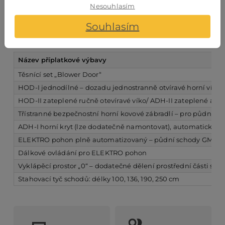
Nesouhlasím
120 – 160 × 50 – 90
max do 340
Souhlasím
Příplatková výbava
Název příplatkové výbavy
Těsnící set „Blower Door“
HOD-I jednodílné – dozadu jednostranně otvíravé horní víko 
HOD-II zateplené ručně otevíravé víko/ ADH-II zateplené auto
Třístranné bezpečnostní horní kovové zábradlí – pro půdní p
ADH-I horní kryt (lze dodatečně namontovat), automaticky do
ELEKTRO pohon plně automatizovaný – půdní schody GM
Dálkové ovládání pro ELEKTRO pohon
Vyklápěcí prostor „0“ – dodatečné dělení prostřední části scho
Stahovací tyč schodů: délky 100, 136, 190, 250 cm