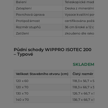
Balení
Teleskopické madlo, odleh
Zateplení
Deska z minerální vlny o t
Povrchová úprava
Vysoce kvalitní povrchová
Protipožárnost
certifikována požární odol
Rozměr stupňů
36 cm široké a 12 cm hlub
Zatížení
zkoušeno dle rakouské no
Půdní schody WIPPRO ISOTEC 200
– Typové
SKLADEM
Velikost Stavebního otvoru (cm)
Čistý rozměr (cm)
V
120 x 60
118,3 x 56,7 x 52
2
120 x 70
118,3 x 66,7 x 52
2
130 x 70
126,7 x 66,7 x 52
2
140 x 70
136,7 x 66,7 x 52
2