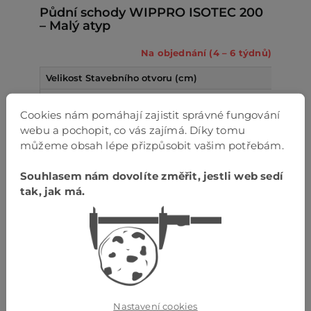
Půdní schody WIPPRO ISOTEC 200
– Malý atyp
Na objednání (4 – 6 týdnů)
Velikost Stavebního otvoru (cm)
120 x 60
Cookies nám pomáhají zajistit správné fungování
120 x 70
webu a pochopit, co vás zajímá. Díky tomu
130 x 70
můžeme obsah lépe přizpůsobit vašim potřebám.
140 x 70
Název příplatkové výbavy
Souhlasem nám dovolíte změřit, jestli web sedí
Příplatek za výšku místnosti do 320cm u normovaných s
tak, jak má.
Přizpůsobení výšky obvodového rámu o tloušťce stropu 
Půdní schody WIPPRO ISOTEC 200
– Velký atyp
Na objednání (4 – 6 týdnů)
Nastavení cookies
Velikost stavebního otvoru (cm)
Výška místnosti (cm)