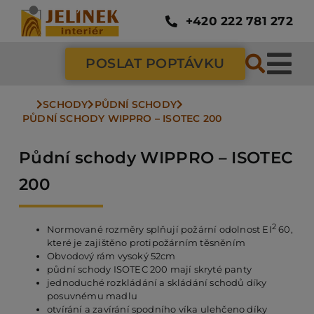
Přeskočit
na
+420 222 781 272
obsah
POSLAT POPTÁVKU
Tog
Nav
SCHODY
PŮDNÍ SCHODY
SC
PŮDNÍ SCHODY WIPPRO – ISOTEC 200
Půdní schody WIPPRO – ISOTEC
ZÁ
200
DV
2
Normované rozměry splňují požární odolnost EI
60,
které je zajištěno protipožárním těsněním
Obvodový rám vysoký 52cm
PO
půdní schody ISOTEC 200 mají skryté panty
jednoduché rozkládání a skládání schodů díky
posuvnému madlu
NÁ
otvírání a zavírání spodního víka ulehčeno díky