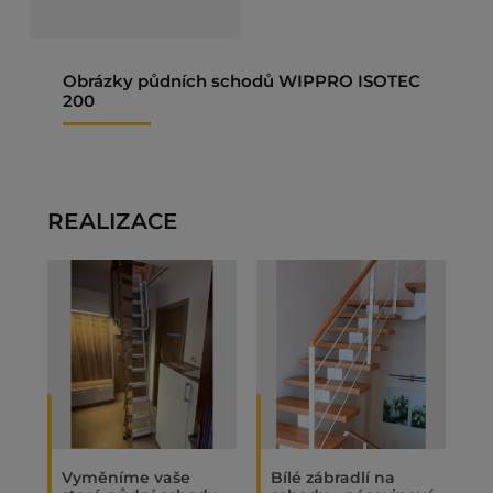
Obrázky půdních schodů WIPPRO ISOTEC
200
REALIZACE
Vyměníme vaše
Bílé zábradlí na
O