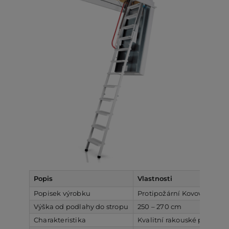
Popis
Vlastnosti
Popisek výrobku
Protipožární Kovové sklá
Výška od podlahy do stropu
250 – 270 cm
Charakteristika
Kvalitní rakouské půdní sc