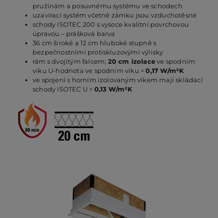
pružinám a posuvnému systému ve schodech
uzavírací systém včetně zámku jsou vzduchotěsné
schody ISOTEC 200 s vysoce kvalitní povrchovou
PO
úpravou – prášková barva
36 cm široké a 12 cm hluboké stupně s
bezpečnostními protiskluzovými výlisky
KO
rám s dvojitým falcem;
20 cm izolace
ve spodním
víku U-hodnota ve spodním víku =
0,17 W/m²K
ve spojení s horním izolovaným víkem mají skládací
schody ISOTEC U =
0,13 W/m²K
O 
RE
AK