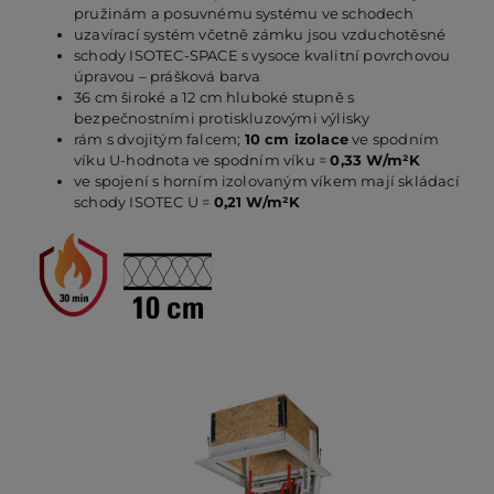
pružinám a posuvnému systému ve schodech
uzavírací systém včetně zámku jsou vzduchotěsné
schody ISOTEC-SPACE s vysoce kvalitní povrchovou
PO
úpravou – prášková barva
36 cm široké a 12 cm hluboké stupně s
bezpečnostními protiskluzovými výlisky
KO
rám s dvojitým falcem;
10 cm izolace
ve spodním
víku U-hodnota ve spodním víku =
0,33 W/m²K
ve spojení s horním izolovaným víkem mají skládací
schody ISOTEC U =
0,21 W/m²K
O 
RE
AK