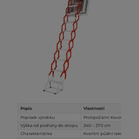
Popis
Vlastnosti
Popisek výrobku
Protipožární Kovové sklád
Výška od podlahy do stropu
240 – 270 cm
Charakteristika
Kvalitní půdní rakouské sc