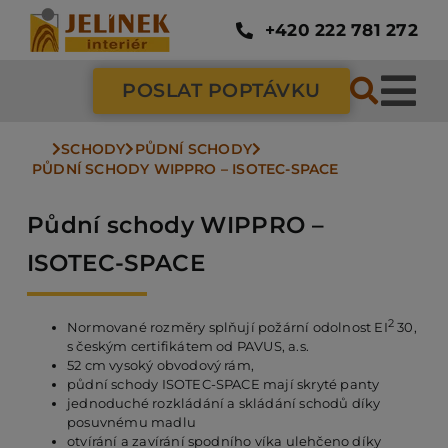
Přeskočit
na
+420 222 781 272
obsah
POSLAT POPTÁVKU
Tog
Nav
SCHODY
PŮDNÍ SCHODY
SC
PŮDNÍ SCHODY WIPPRO – ISOTEC-SPACE
Půdní schody WIPPRO –
ZÁ
ISOTEC-SPACE
DV
2
Normované rozměry splňují požární odolnost EI
30,
s českým certifikátem od PAVUS, a.s.
52 cm vysoký obvodový rám,
PO
půdní schody ISOTEC-SPACE mají skryté panty
jednoduché rozkládání a skládání schodů díky
posuvnému madlu
NÁ
otvírání a zavírání spodního víka ulehčeno díky