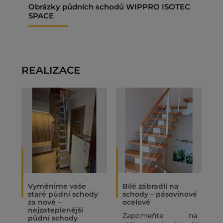
Obrázky půdních schodů WIPPRO ISOTEC
SPACE
REALIZACE
Vyměníme vaše
Bílé zábradlí na
O
staré půdní schody
schody – pásovinové
„
za nové –
ocelové
N
nejzateplenější
Zapomeňte na
P
půdní schody