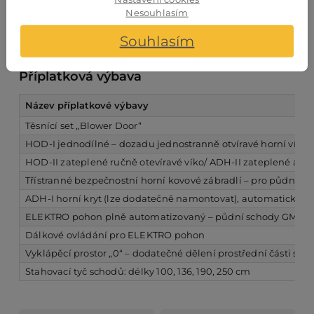
Nesouhlasím
Velikost stavebního otvoru (cm)
Výška místnosti (cm)
Souhlasím
100 – 160 × 50 – 100
max do 340
Příplatková výbava
Název příplatkové výbavy
Těsnící set „Blower Door“
HOD-I jednodílné – dozadu jednostranně otvíravé horní víko 
HOD-II zateplené ručně otevíravé víko/ ADH-II zateplené auto
Třístranné bezpečnostní horní kovové zábradlí – pro půdní p
ADH-I horní kryt (lze dodatečně namontovat), automaticky do
ELEKTRO pohon plně automatizovaný – půdní schody GM
Dálkové ovládání pro ELEKTRO pohon
Vyklápěcí prostor „0“ – dodatečné dělení prostřední části scho
Stahovací tyč schodů: délky 100, 136, 190, 250 cm