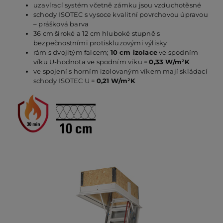
uzavírací systém včetně zámku jsou vzduchotěsné
schody ISOTEC s vysoce kvalitní povrchovou úpravou
– prášková barva
PO
36 cm široké a 12 cm hluboké stupně s
bezpečnostními protiskluzovými výlisky
rám s dvojitým falcem;
10 cm izolace
ve spodním
KO
víku U-hodnota ve spodním víku =
0,33 W/m²K
ve spojení s horním izolovaným víkem mají skládací
schody ISOTEC U =
0,21 W/m²K
O 
RE
AK