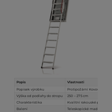
Popis
Vlastnosti
Popisek výrobku
Protipožární Kovové sklád
Výška od podlahy do stropu
250 – 275 cm
Charakteristika
Kvalitní rakouské půdní sc
Balení
Teleskopické madlo, odleh