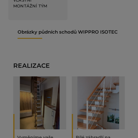
VLASTNÍ
MONTÁŽNÍ TÝM
Obrázky půdních schodů WIPPRO ISOTEC
REALIZACE
Vyměníme vaše
Bílé zábradlí na
O