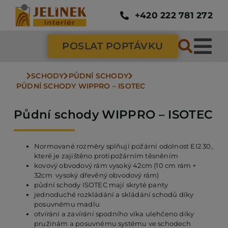
Přeskočit
na
+420 222 781 272
obsah
POSLAT POPTÁVKU
Tog
Nav
SCHODY
PŮDNÍ SCHODY
SC
PŮDNÍ SCHODY WIPPRO – ISOTEC
Půdní schody WIPPRO – ISOTEC
ZÁ
Normované rozměry splňují požární odolnost EI2 30,
DV
které je zajištěno protipožárním těsněním
kovový obvodový rám vysoký 42cm (10 cm rám +
32cm vysoký dřevěný obvodový rám)
půdní schody ISOTEC mají skryté panty
PO
jednoduché rozkládání a skládání schodů díky
posuvnému madlu
otvírání a zavírání spodního víka ulehčeno díky
NÁ
pružinám a posuvnému systému ve schodech