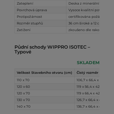
Zateplení
Deska z minerální vlny o tl
Povrchová úprava
Vysoce kvalitní povrchová
Protipožárnost
certifikována požární odol
Rozměr stupňů
36 cm široké a 12 cm hlub
Zatížení
zkoušeno dle rakouské no
Půdní schody WIPPRO ISOTEC –
Typové
SKLADEM
Velikost Stavebního otvoru (cm)
Čistý rozměr (cm)
V
110 x 70
106,7 x 66,4 x 42
2
120 x 60
119 x 56,4 x 42
2
120 x 70
119 x 66,4 x 42
2
130 x 70
126,7 x 66,4 x 42
2
140 x 70
136,7 x 66,4 x 42
2