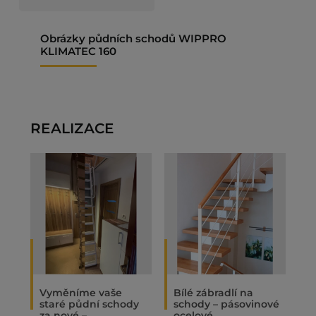
Obrázky půdních schodů WIPPRO
KLIMATEC 160
REALIZACE
Vyměníme vaše
Bílé zábradlí na
O
staré půdní schody
schody – pásovinové
„
za nové –
ocelové
N