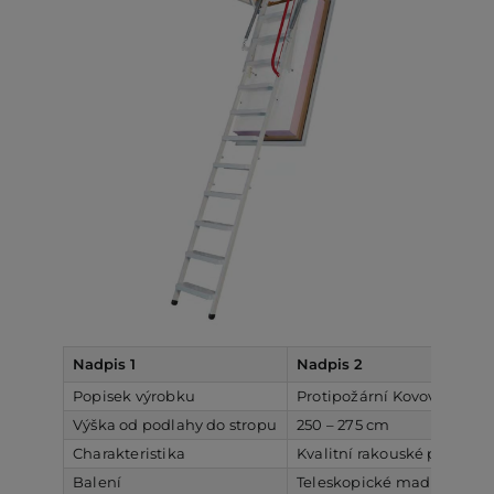
Nadpis 1
Nadpis 2
Popisek výrobku
Protipožární Kovové sklá
Výška od podlahy do stropu
250 – 275 cm
Charakteristika
Kvalitní rakouské půdní sc
Balení
Teleskopické madlo, odleh