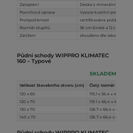
Zateplení
Deska z minerální vlny o tl
Povrchová úprava
Vysoce kvalitní povrchová
Protipožárnost
certifikována požární odol
Rozměr stupňů
36 cm široké a 12 cm hlub
Zatížení
zkoušeno dle rakouské no
Půdní schody WIPPRO KLIMATEC
160 – Typové
SKLADEM
Velikost Stavebního otvoru (cm)
Čistý rozměr (cm)
V
120 x 60
119,1 x 56.4 x 48
2
120 x 70
119.1 x 66,4 x 48
2
130 x 70
126.7 x 66,4 x 48
2
140 x 70
136.7 x 66,4 x 48
2
Půdní schody WIPPRO KLIMATEC