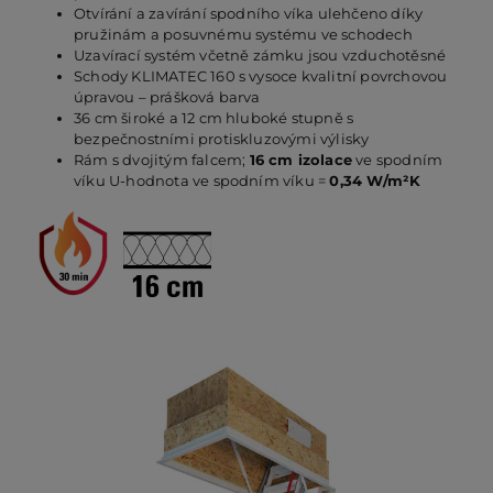
Otvírání a zavírání spodního víka ulehčeno díky
pružinám a posuvnému systému ve schodech
Uzavírací systém včetně zámku jsou vzduchotěsné
PO
Schody KLIMATEC 160 s vysoce kvalitní povrchovou
úpravou – prášková barva
36 cm široké a 12 cm hluboké stupně s
KO
bezpečnostními protiskluzovými výlisky
Rám s dvojitým falcem;
16 cm izolace
ve spodním
víku U-hodnota ve spodním víku =
0,34 W/m²K
O 
RE
AK