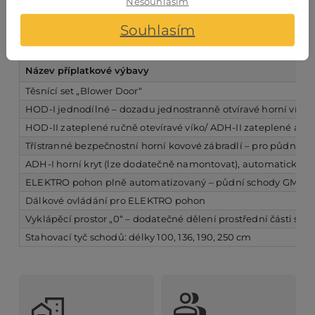
Nesouhlasím
120 – 140 × 50 – 70
max do 340
Souhlasím
Příplatková výbava
Název příplatkové výbavy
Těsnící set „Blower Door“
HOD-I jednodílné – dozadu jednostranně otvíravé horní víko 
HOD-II zateplené ručně otevíravé víko/ ADH-II zateplené auto
Třístranné bezpečnostní horní kovové zábradlí – pro půdní p
ADH-I horní kryt (lze dodatečně namontovat), automaticky do
ELEKTRO pohon plně automatizovaný – půdní schody GM
Dálkové ovládání pro ELEKTRO pohon
Vyklápěcí prostor „0“ – dodatečné dělení prostřední části scho
Stahovací tyč schodů: délky 100, 136, 190, 250 cm