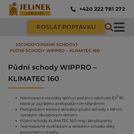
Přeskočit
na
+420 222 781 272
obsah
POSLAT POPTÁVKU
Tog
Nav
SCHODY
PŮDNÍ SCHODY
SC
PŮDNÍ SCHODY WIPPRO – KLIMATEC 160
Půdní schody WIPPRO –
ZÁ
KLIMATEC 160
DV
2
Normované rozměry splňují požární odolnost EI
30,
které je zajištěno protipožárním těsněním
Protipožární kovové skládací půdní schody s 48 cm
PO
vysokým obvodovým rámem
Půdní schody KLIMATEC 160 mají skryté panty
Jednoduché rozkládání a skládání schodů díky
NÁ
posuvnému madlu