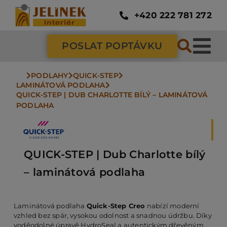
Přeskočit
na
+420 222 781 272
obsah
POSLAT POPTÁVKU
Tog
Nav
PODLAHY
QUICK-STEP
SC
LAMINÁTOVÁ PODLAHA
QUICK-STEP | DUB CHARLOTTE BÍLÝ – LAMINÁTOVÁ 
PODLAHA
ZÁ
DV
QUICK-STEP | Dub Charlotte bílý
– laminátová podlaha
PO
Laminátová podlaha
Quick-Step Creo
nabízí moderní
vzhled bez spár, vysokou odolnost a snadnou údržbu. Díky
NÁ
voděodolné úpravě HydroSeal a autentickým dřevěným