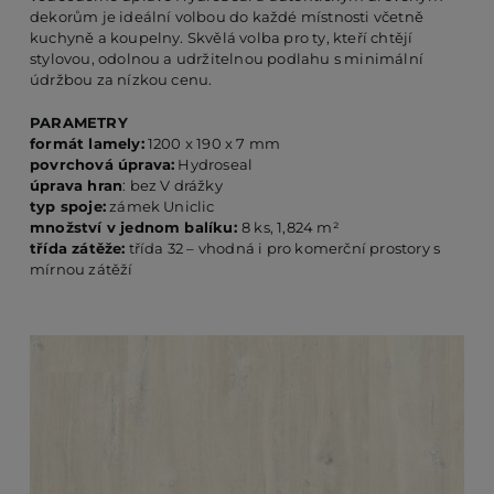
dekorům je ideální volbou do každé místnosti včetně
kuchyně a koupelny. Skvělá volba pro ty, kteří chtějí
stylovou, odolnou a udržitelnou podlahu s minimální
PO
údržbou za nízkou cenu.
PARAMETRY
KO
formát lamely:
1200 x 190 x 7 mm
povrchová úprava:
Hydroseal
úprava hran
: bez V drážky
typ spoje:
zámek Uniclic
O 
množství v jednom balíku:
8 ks, 1,824 m²
třída zátěže:
třída 32 – vhodná i pro komerční prostory s
mírnou zátěží
RE
AK