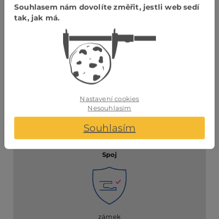
Souhlasem nám dovolíte změřit, jestli web sedí
Klíčové vlastnosti
tak, jak má.
Voděodolnost
Nastavení cookies
Nesouhlasím
vhodná pro vlhká prostředi
Souhlasím
Spoj
zámek