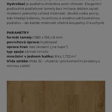
HydroSeal
je podlaha chráněna proti vlhkosti. Elegantní
podlouhlé podlahové lamely bez imitace drážek zajistí
moderní jednolitý vzhled místnosti. Skvělá volba pro ty,
PO
kdo hledají krásnou, trvanlivou a snadno udržovatelnou
podlahu – do každé místnosti včetně koupelny či kuchyně.
KO
PARAMETRY
formát lamely:
1380 x 156 x 8 mm
povrchová úprava:
Hydroseal
úprava hran
: bez zkosení („na tupo“)
O 
typ spoje:
zámek Uniclic
množství v jednom balíku:
8 ks, 1,722 m²
třída zátěže:
třída 32 – vhodná i pro komerční prostory s
RE
mírnou zátěží
AK