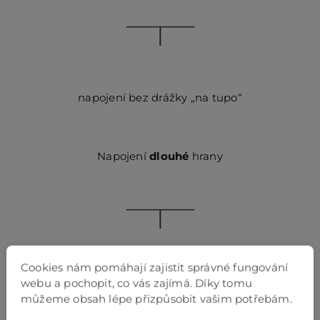
napojení bez drážky „na tupo“
Napojení
dlouhé
hrany
Cookies nám pomáhají zajistit správné fungování
napojení bez drážky „na tupo“
webu a pochopit, co vás zajímá. Díky tomu
můžeme obsah lépe přizpůsobit vašim potřebám.