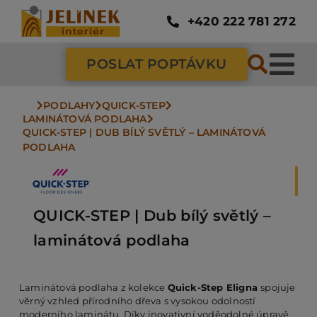
Přeskočit
na
+420 222 781 272
obsah
POSLAT POPTÁVKU
Tog
Nav
PODLAHY
QUICK-STEP
SC
LAMINÁTOVÁ PODLAHA
QUICK-STEP | DUB BÍLÝ SVĚTLÝ – LAMINÁTOVÁ 
PODLAHA
ZÁ
DV
QUICK-STEP | Dub bílý světlý –
laminátová podlaha
PO
Laminátová podlaha z kolekce
Quick-Step Eligna
spojuje
věrný vzhled přírodního dřeva s vysokou odolností
NÁ
moderního laminátu. Díky inovativní voděodolné úpravě