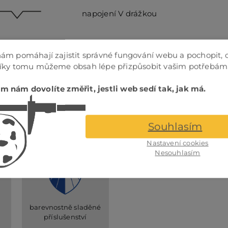
napojení V drážkou
ám pomáhají zajistit správné fungování webu a pochopit, 
napojení V drážkou
Díky tomu můžeme obsah lépe přizpůsobit vašim potřebám
m nám dovolíte změřit, jestli web sedí tak, jak má.
Souhlasím
Příslušenství
Nastavení cookies
Nesouhlasím
barevnostně sladěné
příslušenství