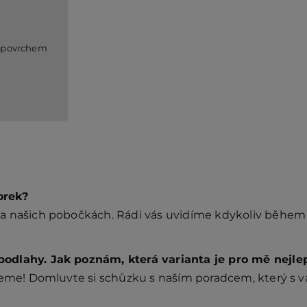
 povrchem
orek?
a našich pobočkách. Rádi vás uvidíme kdykoliv během 
odlahy. Jak poznám, která varianta je pro mě nejle
ůžeme! Domluvte si schůzku s naším poradcem, který s