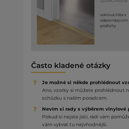
QSVINCP40018
soklová lišta s
odpovídajícím
podlahy
Často kladené otázky
Je možné si někde prohlédnout vz
Ano, vzorky si můžete prohlédnout n
schůzku s naším poradcem.
Nevím si rady s výběrem vinylové p
Pokud si nejste jistí, rádi vám pom
vám vybrat tu nejvhodnější.