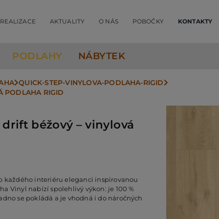
REALIZACE
AKTUALITY
O NÁS
POBOČKY
KONTAKTY
PODLAHY
NÁBYTEK
LAHA
QUICK-STEP-VINYLOVA-PODLAHA-RIGID
VÁ PODLAHA RIGID
drift béžový – vinylová
o každého interiéru eleganci inspirovanou
a Vinyl nabízí spolehlivý výkon: je 100 %
nadno se pokládá a je vhodná i do náročných