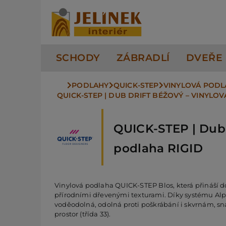
Přeskočit
na
obsah
SCHODY
ZÁBRADLÍ
DVEŘE
PODLAHY
QUICK-STEP
VINYLOVÁ POD
QUICK-STEP | DUB DRIFT BÉŽOVÝ – VINYLO
QUICK-STEP | Dub 
podlaha RIGID
Vinylová podlaha QUICK-STEP Blos, která přináší d
přírodními dřevenými texturami. Díky systému Alph
voděodolná, odolná proti poškrábání i skvrnám, s
prostor (třída 33).