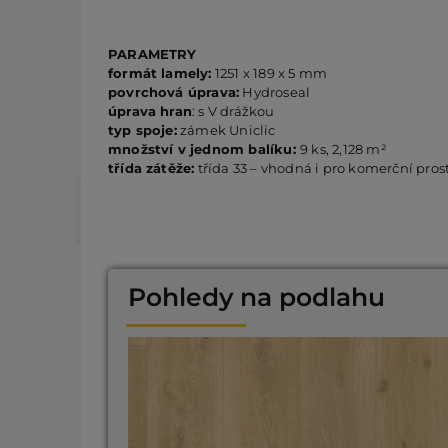
PARAMETRY
formát lamely:
1251 x 189 x 5 mm
povrchová úprava:
Hydroseal
úprava hran
: s V drážkou
typ spoje:
zámek Uniclic
množství v jednom balíku:
9 ks, 2,128 m²
třída zátěže:
třída 33 – vhodná i pro komerční pros
Pohledy na podlahu