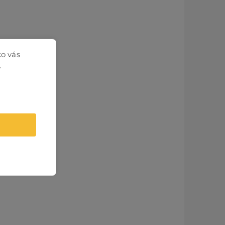
co vás
.