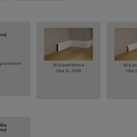
ový
 povrchem
Bílá podlahová
Bílá p
lišta SL-5016
lišta
šta
ový