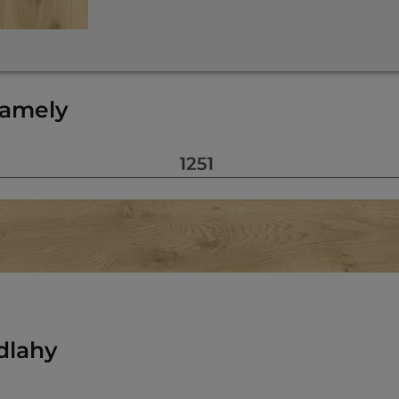
lamely
dlahy