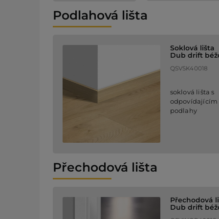
Podlahová lišta
Soklová lišta
Dub drift béž
QSVSK40018
soklová lišta s
odpovídajícím
podlahy
Přechodová lišta
Přechodová li
Dub drift béž