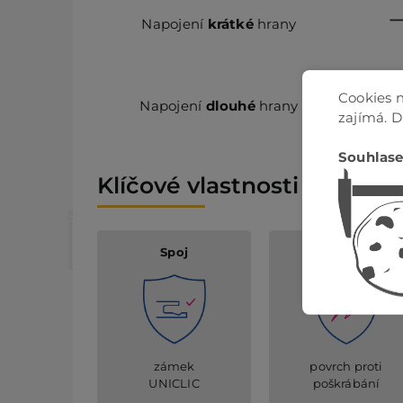
Napojení
krátké
hrany
Cookies n
Napojení
dlouhé
hrany
zajímá. 
Souhlase
Klíčové vlastnosti
Spoj
Anti scratch
povrch proti
zámek
poškrábání
UNICLIC