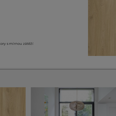
tory s mírnou zátěží