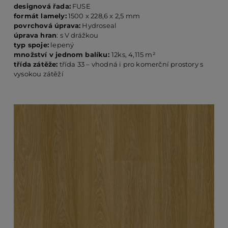
designová řada:
FUSE
formát lamely:
1500 x 228,6 x 2,5 mm
povrchová úprava:
Hydroseal
PO
úprava hran
: s V drážkou
typ spoje:
lepený
množství v jednom balíku:
12ks, 4,115 m²
KO
třída zátěže:
třída 33 – vhodná i pro komerční prostory s
vysokou zátěží
O 
RE
AK