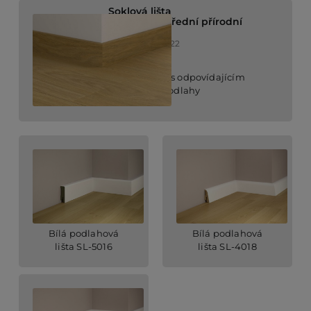
Soklová lišta
Dub jasný střední přírodní
QSVSKDB20322
soklová lišta s odpovídajícím
povrchem podlahy
Bílá podlahová
Bílá podlahová
lišta SL-5016
lišta SL-4018