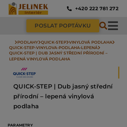
Přeskočit
na
+420 222 781 272
obsah
POSLAT POPTÁVKU
Tog
Nav
PODLAHY
QUICK-STEP
VINYLOVÁ PODLAHA
SC
QUICK-STEP-VINYLOVA-PODLAHA-LEPENÁ
QUICK-STEP | DUB JASNÝ STŘEDNÍ PŘÍRODNÍ – 
LEPENÁ VINYLOVÁ PODLAHA
ZÁ
DV
QUICK-STEP | Dub jasný střední
přírodní – lepená vinylová
PO
podlaha
NÁ
PARAMETRY