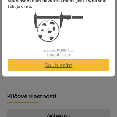
Souhlasem nám dovolíte změřit, jestli web sedí
napojení V drážkou
tak, jak má.
Napojení
dlouhé
hrany
Nastavení cookies
Nesouhlasím
Souhlasím
napojení V drážkou
Klíčové vlastnosti
Anti scratch