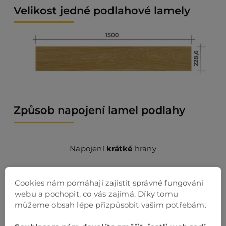
Velikost jedné podlahové lamely
Způsob napojení lamel podlahy
Napojení
krátké
hrany
Cookies nám pomáhají zajistit správné fungování
webu a pochopit, co vás zajímá. Díky tomu
můžeme obsah lépe přizpůsobit vašim potřebám.