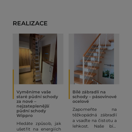
REALIZACE
Vyměníme vaše
Bílé zábradlí na
O
staré půdní schody
schody – pásovinové
„
za nové –
ocelové
N
nejzateplenější
Zapomeňte na
P
půdní schody
těžkopádná zábradlí
p
Wippro
a vsaďte na čistotu a
p
Hledáte způsob, jak
lehkost. Naše bílé
o
ušetřit na energiích
pásovinové ocelové
p