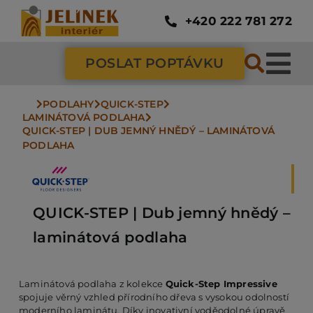
Přeskočit
na
+420 222 781 272
obsah
POSLAT POPTÁVKU
Tog
Nav
PODLAHY
QUICK-STEP
SC
LAMINÁTOVÁ PODLAHA
QUICK-STEP | DUB JEMNÝ HNĚDÝ – LAMINÁTOVÁ 
PODLAHA
ZÁ
DV
QUICK-STEP | Dub jemný hnědý –
laminátová podlaha
PO
Laminátová podlaha z kolekce
Quick-Step Impressive
spojuje věrný vzhled přírodního dřeva s vysokou odolností
NÁ
moderního laminátu. Díky inovativní voděodolné úpravě