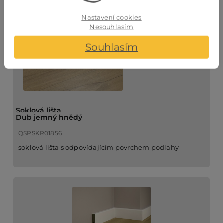
Nastavení cookies
Nesouhlasím
Souhlasím
Soklová lišta
Dub jemný hnědý
QSPSKR01856
soklová lišta s odpovídajícím povrchem podlahy