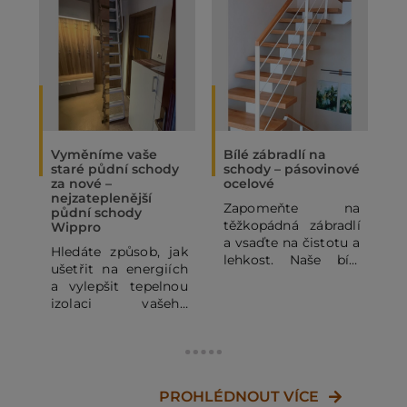
Vyměníme vaše
Bílé zábradlí na
O
staré půdní schody
schody – pásovinové
„
za nové –
ocelové
N
nejzateplenější
Zapomeňte na
P
půdní schody
těžkopádná zábradlí
p
Wippro
a vsaďte na čistotu a
p
Hledáte způsob, jak
lehkost. Naše bílé
o
ušetřit na energiích
pásovinové ocelové
p
a vylepšit tepelnou
zábradlí se
o
izolaci vašeho
subtilními
z
domu? Staré půdní
horizontálními pruty
j
schody mohou být
dodá vašemu
výrazným zdrojem
domovu vzdušnost a
d
tepelných ztrát. V
moderní vzhled.
c
tomto článku se
PROHLÉDNOUT VÍCE
Kombinace bílé RAL
J
dozvíte, proč se