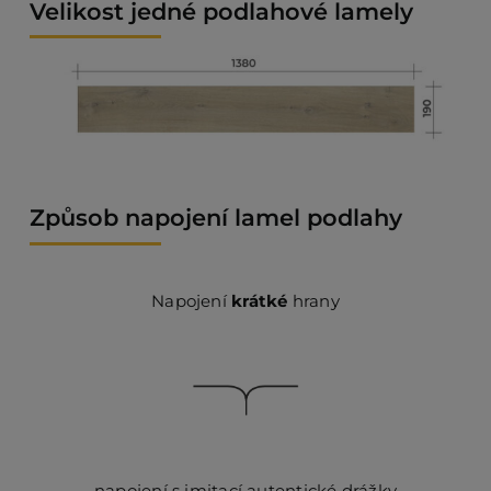
Velikost jedné podlahové lamely
Způsob napojení lamel podlahy
Napojení
krátké
hrany
napojení s imitací autentické drážky