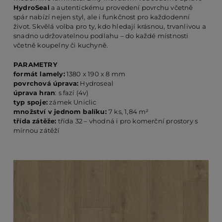
HydroSeal
a autentickému provedení povrchu včetně
spár nabízí nejen styl, ale i funkčnost pro každodenní
život. Skvělá volba pro ty, kdo hledají krásnou, trvanlivou a
PO
snadno udržovatelnou podlahu – do každé místnosti
včetně koupelny či kuchyně.
KO
PARAMETRY
formát lamely:
1380 x 190 x 8 mm
povrchová úprava:
Hydroseal
úprava hran
: s fazí (4v)
O 
typ spoje:
zámek Uniclic
množství v jednom balíku:
7 ks, 1,84 m²
třída zátěže:
třída 32 – vhodná i pro komerční prostory s
RE
mírnou zátěží
AK