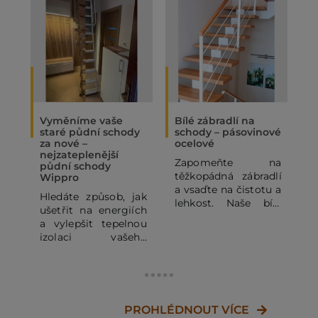
Vyměníme vaše
Bílé zábradlí na
O
staré půdní schody
schody – pásovinové
„
za nové –
ocelové
N
nejzateplenější
Zapomeňte na
P
půdní schody
těžkopádná zábradlí
p
Wippro
a vsaďte na čistotu a
p
Hledáte způsob, jak
lehkost. Naše bílé
o
ušetřit na energiích
pásovinové ocelové
p
a vylepšit tepelnou
zábradlí se
o
izolaci vašeho
subtilními
z
domu? Staré půdní
horizontálními pruty
j
schody mohou být
dodá vašemu
výrazným zdrojem
domovu vzdušnost a
d
tepelných ztrát. V
moderní vzhled.
c
tomto článku se
PROHLÉDNOUT VÍCE
Kombinace bílé RAL
J
dozvíte, proč se