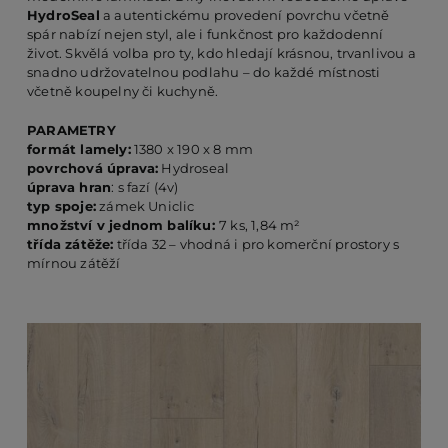
HydroSeal
a autentickému provedení povrchu včetně
spár nabízí nejen styl, ale i funkčnost pro každodenní
život. Skvělá volba pro ty, kdo hledají krásnou, trvanlivou a
PO
snadno udržovatelnou podlahu – do každé místnosti
včetně koupelny či kuchyně.
KO
PARAMETRY
formát lamely:
1380 x 190 x 8 mm
povrchová úprava:
Hydroseal
úprava hran
: s fazí (4v)
O 
typ spoje:
zámek Uniclic
množství v jednom balíku:
7 ks, 1,84 m²
třída zátěže:
třída 32 – vhodná i pro komerční prostory s
RE
mírnou zátěží
AK