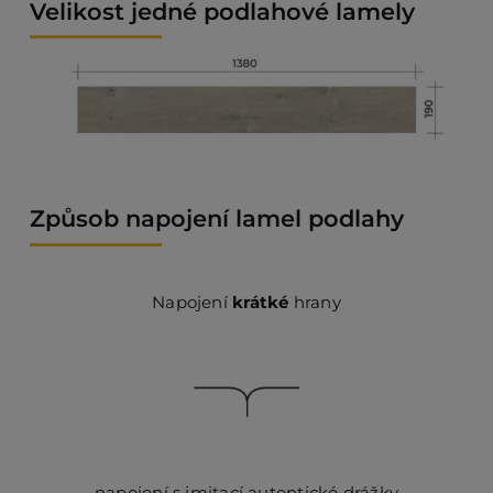
Velikost jedné podlahové lamely
Způsob napojení lamel podlahy
Napojení
krátké
hrany
napojení s imitací autentické drážky