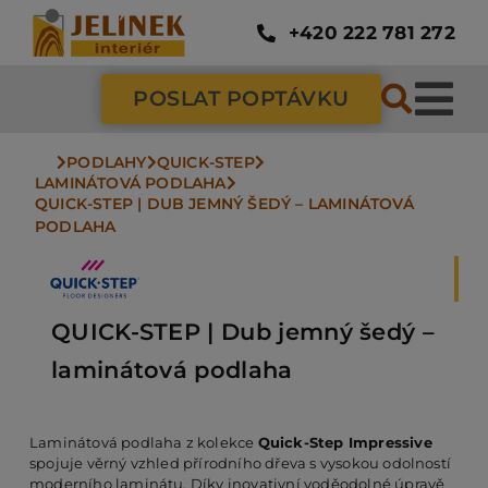
Přeskočit
na
+420 222 781 272
obsah
POSLAT POPTÁVKU
Tog
Nav
PODLAHY
QUICK-STEP
SC
LAMINÁTOVÁ PODLAHA
QUICK-STEP | DUB JEMNÝ ŠEDÝ – LAMINÁTOVÁ 
PODLAHA
ZÁ
DV
QUICK-STEP | Dub jemný šedý –
laminátová podlaha
PO
Laminátová podlaha z kolekce
Quick-Step Impressive
spojuje věrný vzhled přírodního dřeva s vysokou odolností
NÁ
moderního laminátu. Díky inovativní voděodolné úpravě