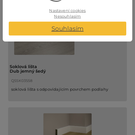
Nastavení cookies
Nesouhlasím
Souhlasím
Soklová lišta
Dub jemný šedý
QSSK03558
soklová lišta s odpovídajícím povrchem podlahy