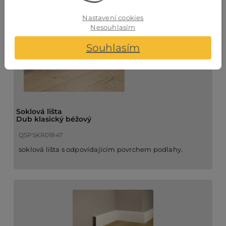
Nastavení cookies
Nesouhlasím
Souhlasím
Soklová lišta
Dub klasický béžový
QSPSKR01847
soklová lišta s odpovídajícím povrchem podlahy.