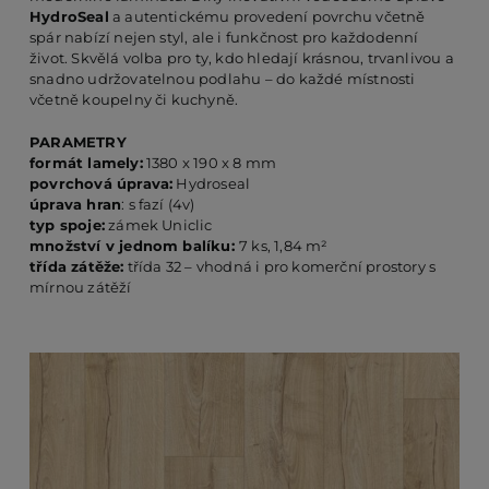
HydroSeal
a autentickému provedení povrchu včetně
spár nabízí nejen styl, ale i funkčnost pro každodenní
život. Skvělá volba pro ty, kdo hledají krásnou, trvanlivou a
PO
snadno udržovatelnou podlahu – do každé místnosti
včetně koupelny či kuchyně.
KO
PARAMETRY
formát lamely:
1380 x 190 x 8 mm
povrchová úprava:
Hydroseal
úprava hran
: s fazí (4v)
O 
typ spoje:
zámek Uniclic
množství v jednom balíku:
7 ks, 1,84 m²
třída zátěže:
třída 32 – vhodná i pro komerční prostory s
RE
mírnou zátěží
AK