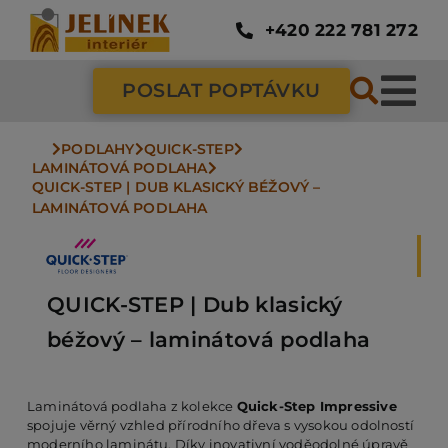
Přeskočit
na
+420 222 781 272
obsah
POSLAT POPTÁVKU
Tog
Nav
PODLAHY
QUICK-STEP
SC
LAMINÁTOVÁ PODLAHA
QUICK-STEP | DUB KLASICKÝ BÉŽOVÝ – 
LAMINÁTOVÁ PODLAHA
ZÁ
DV
QUICK-STEP | Dub klasický
béžový – laminátová podlaha
PO
Laminátová podlaha z kolekce
Quick-Step Impressive
spojuje věrný vzhled přírodního dřeva s vysokou odolností
NÁ
moderního laminátu. Díky inovativní voděodolné úpravě