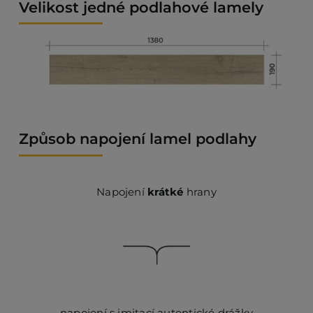
Velikost jedné podlahové lamely
Způsob napojení lamel podlahy
Napojení
krátké
hrany
napojení s imitací autentické drážky