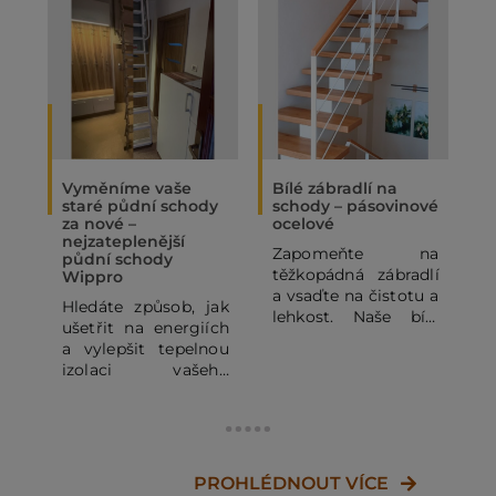
Vyměníme vaše
Bílé zábradlí na
O
staré půdní schody
schody – pásovinové
„
za nové –
ocelové
N
nejzateplenější
Zapomeňte na
P
půdní schody
těžkopádná zábradlí
p
Wippro
a vsaďte na čistotu a
p
Hledáte způsob, jak
lehkost. Naše bílé
o
ušetřit na energiích
pásovinové ocelové
p
a vylepšit tepelnou
zábradlí se
o
izolaci vašeho
subtilními
z
domu? Staré půdní
horizontálními pruty
j
schody mohou být
dodá vašemu
výrazným zdrojem
domovu vzdušnost a
d
tepelných ztrát. V
moderní vzhled.
c
tomto článku se
PROHLÉDNOUT VÍCE
Kombinace bílé RAL
J
dozvíte, proč se