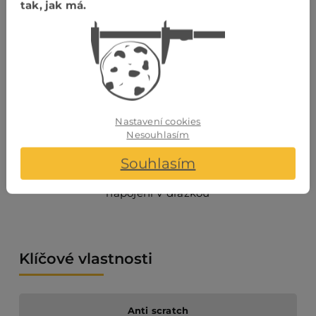
tak, jak má.
napojení V drážkou
Napojení
dlouhé
hrany
Nastavení cookies
Nesouhlasím
Souhlasím
napojení V drážkou
Klíčové vlastnosti
Anti scratch