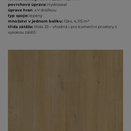
povrchová úprava:
Hydroseal
úprava hran
: s V drážkou
typ spoje:
lepený
PO
množství v jednom balíku:
12ks, 4,115 m²
třída zátěže:
třída 33 – vhodná i pro komerční prostory s
vysokou zátěží
KO
O 
RE
AK