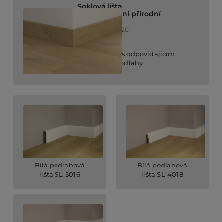
Soklová lišta
Dub podzimní přírodní
QSVSKDB20320
soklová lišta s odpovídajícím
povrchem podlahy
Bílá podlahová
Bílá podlahová
lišta SL-5016
lišta SL-4018