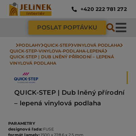
Přeskočit
na
+420 222 781 272
obsah
POSLAT POPTÁVKU
Tog
Nav
PODLAHY
QUICK-STEP
VINYLOVÁ PODLAHA
SC
QUICK-STEP-VINYLOVA-PODLAHA-LEPENÁ
QUICK-STEP | DUB LNĚNÝ PŘÍRODNÍ – LEPENÁ 
VINYLOVÁ PODLAHA
ZÁ
DV
QUICK-STEP | Dub lněný přírodní
– lepená vinylová podlaha
PO
PARAMETRY
designová řada:
FUSE
NÁ
formát lamely:
1500 x 228,6 x 2,5 mm