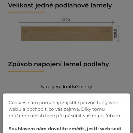
Velikost jedné podlahové lamely
Způsob napojení lamel podlahy
Napojení
krátké
hrany
Cookies nám pomáhají zajistit správné fungování
webu a pochopit, co vás zajímá. Díky tomu
můžeme obsah lépe přizpůsobit vašim potřebám.
Souhlasem nám dovolíte změřit, jestli web sedí