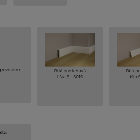
 povrchem
Bílá podlahová
Bílá p
lišta SL-5016
lišta
šta