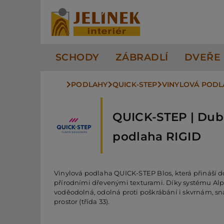
Přeskočit
na
obsah
SCHODY
ZÁBRADLÍ
DVEŘE
PODLAHY
QUICK-STEP
VINYLOVÁ POD
QUICK-STEP | Dub 
podlaha RIGID
Vinylová podlaha QUICK-STEP Blos, která přináší d
přírodními dřevenými texturami. Díky systému Alph
voděodolná, odolná proti poškrábání i skvrnám, s
prostor (třída 33).