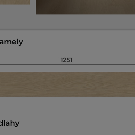
lamely
dlahy