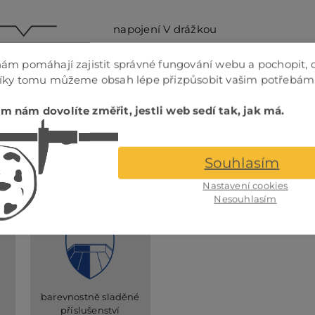
napojení V drážkou
ám pomáhají zajistit správné fungování webu a pochopit, 
Díky tomu můžeme obsah lépe přizpůsobit vašim potřebám
napojení V drážkou
m nám dovolíte změřit, jestli web sedí tak, jak má.
Souhlasím
Nastavení cookies
Nesouhlasím
Příslušenství
barevnostně sladěné
příslušenství