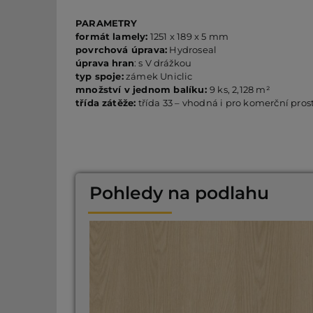
PARAMETRY
formát lamely:
1251 x 189 x 5 mm
povrchová úprava:
Hydroseal
úprava hran
: s V drážkou
typ spoje:
zámek Uniclic
množství v jednom balíku:
9 ks, 2,128 m²
třída zátěže:
třída 33 – vhodná i pro komerční pros
Pohledy na podlahu