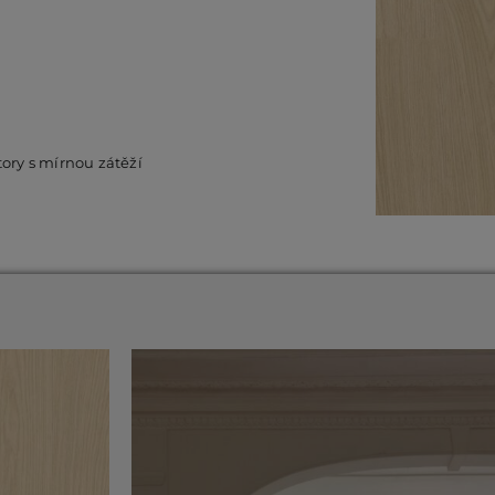
tory s mírnou zátěží