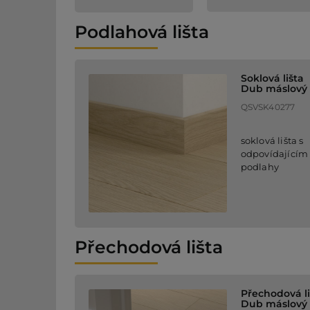
Podlahová lišta
Soklová lišta
Dub máslový
QSVSK40277
soklová lišta s
odpovídajícím
podlahy
Přechodová lišta
Přechodová li
Dub máslový