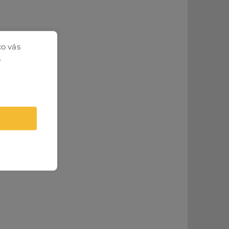
co vás
.