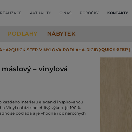
REALIZACE
AKTUALITY
O NÁS
POBOČKY
KONTAKTY
PODLAHY
NÁBYTEK
QUICK-STEP 
LAHA
QUICK-STEP-VINYLOVA-PODLAHA-RIGID
máslový – vinylová
o každého interiéru eleganci inspirovanou
a Vinyl nabízí spolehlivý výkon: je 100 %
nadno se pokládá a je vhodná i do náročných