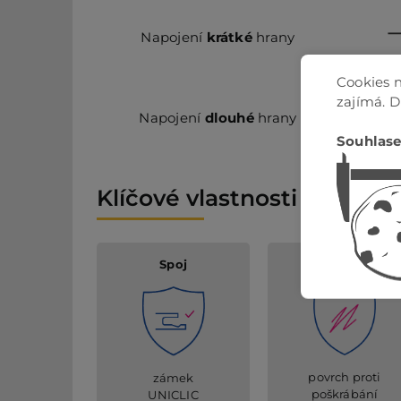
Napojení
krátké
hrany
Cookies n
zajímá. 
Napojení
dlouhé
hrany
Souhlase
Klíčové vlastnosti
Spoj
Anti scratch
povrch proti
zámek
poškrábání
UNICLIC