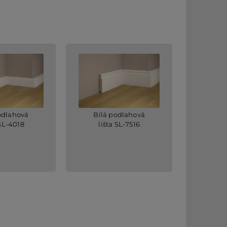
odlahová
Bílá podlahová
 SL-4018
lišta SL-7516