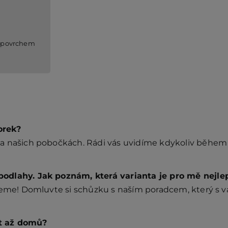
 povrchem
orek?
a našich pobočkách. Rádi vás uvidíme kdykoliv během 
odlahy. Jak poznám, která varianta je pro mě nejle
ůžeme! Domluvte si schůzku s naším poradcem, který s
t až domů?