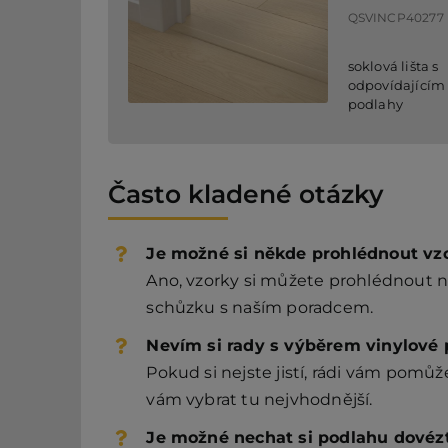
QSVINCP40277
soklová lišta s
odpovídajícím
podlahy
Často kladené otázky
Je možné si někde prohlédnout vz
Ano, vzorky si můžete prohlédnout n
schůzku s naším poradcem.
Nevím si rady s výběrem vinylové p
Pokud si nejste jistí, rádi vám pom
vám vybrat tu nejvhodnější.
Je možné nechat si podlahu dovéz