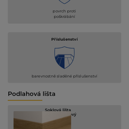
povrch proti
poškrábání
Příslušenství
barevnostně sladěné příslušenství
Podlahová lišta
Soklová lišta
Dub perníkový
QSVSK40278