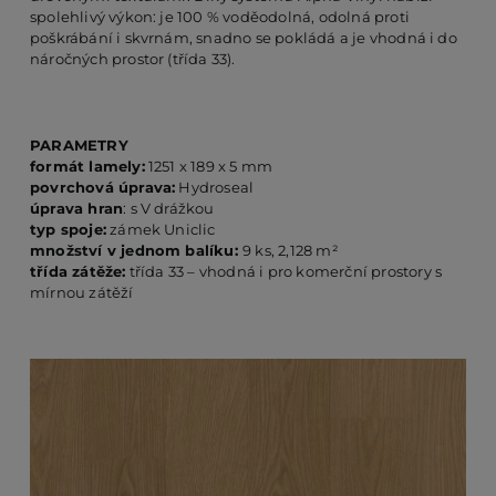
spolehlivý výkon: je 100 % voděodolná, odolná proti
poškrábání i skvrnám, snadno se pokládá a je vhodná i do
náročných prostor (třída 33).
PO
KO
PARAMETRY
formát lamely:
1251 x 189 x 5 mm
povrchová úprava:
Hydroseal
úprava hran
: s V drážkou
O 
typ spoje:
zámek Uniclic
množství v jednom balíku:
9 ks, 2,128 m²
třída zátěže:
třída 33 – vhodná i pro komerční prostory s
RE
mírnou zátěží
AK