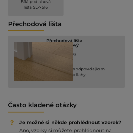
Bílá podlahová
lišta SL-7516
Přechodová lišta
Přechodová lišta
Dub perníkový
QSVINCP40278
soklová lišta s odpovídajícím
povrchem podlahy
Často kladené otázky
Je možné si někde prohlédnout vzorek?
Ano, vzorky si můžete prohlédnout na