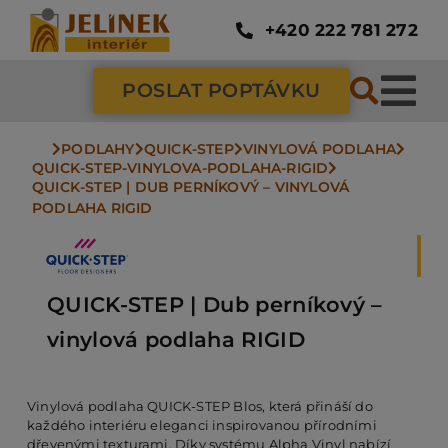
Přeskočit
na
+420 222 781 272
obsah
POSLAT POPTÁVKU
Tog
Nav
PODLAHY
QUICK-STEP
VINYLOVÁ PODLAHA
SC
QUICK-STEP-VINYLOVA-PODLAHA-RIGID
QUICK-STEP | DUB PERNÍKOVÝ – VINYLOVÁ 
PODLAHA RIGID
ZÁ
DV
QUICK-STEP | Dub perníkový –
vinylová podlaha RIGID
PO
Vinylová podlaha QUICK-STEP Blos, která přináší do
každého interiéru eleganci inspirovanou přírodními
NÁ
dřevenými texturami. Díky systému Alpha Vinyl nabízí