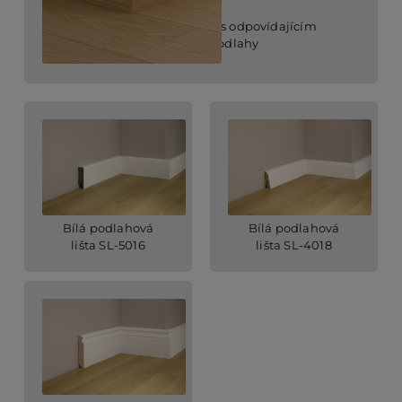
soklová lišta s odpovídajícím
povrchem podlahy
Bílá podlahová
Bílá podlahová
lišta SL-5016
lišta SL-4018