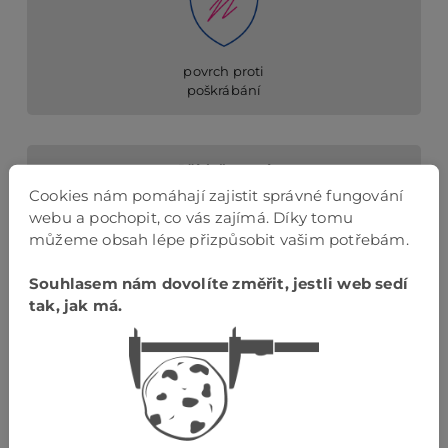
povrch proti
poškrábání
Příslušenství
Cookies nám pomáhají zajistit správné fungování
webu a pochopit, co vás zajímá. Díky tomu
můžeme obsah lépe přizpůsobit vašim potřebám.
Souhlasem nám dovolíte změřit, jestli web sedí
barevnostně sladěné příslušenství
tak, jak má.
Podlahová lišta