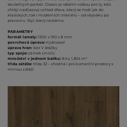
skutečných parket. Classic je ideální volbou pro ty, kdo
chtějí nadčasový vzhled dřeva, který se hodí jak do
klasických, tak i moderních interiérů – od obýváku po
PO
pracovnu. Styl, který nestárne.
PARAMETRY
KO
formát lamely:
1200 x 190 x 8 mm
povrchová úprava:
Hydroseal
úprava hran
: bez V drážky
typ spoje:
zámek Uniclic
O 
množství v jednom balíku:
8 ks, 1,824 m²
třída zátěže:
třída 32 – vhodná i pro komerční prostory s
mírnou zátěží
RE
AK