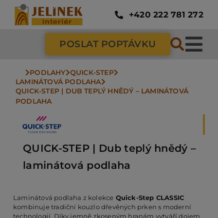
Přeskočit
na
+420 222 781 272
obsah
POSLAT POPTÁVKU
Tog
Nav
PODLAHY
QUICK-STEP
SC
LAMINÁTOVÁ PODLAHA
QUICK-STEP | DUB TEPLÝ HNĚDÝ – LAMINÁTOVÁ 
PODLAHA
ZÁ
DV
QUICK-STEP | Dub teplý hnědý –
laminátová podlaha
PO
Laminátová podlaha z kolekce
Quick-Step CLASSIC
kombinuje tradiční kouzlo dřevěných prken s moderní
NÁ
technologií. Díky jemně zkoseným hranám vytváří dojem