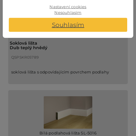
Nastavení cookies
Nesouhlasím
Souhlasím
Soklová lišta
Dub teplý hnědý
QSPSKR05789
soklová lišta s odpovídajícím povrchem podlahy
Bílá podlahová lišta SL-5016