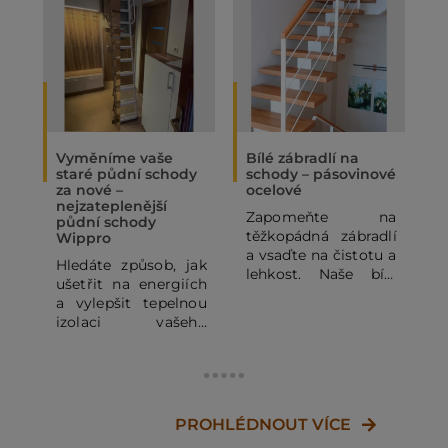
Vyměníme vaše
Bílé zábradlí na
O
staré půdní schody
schody – pásovinové
„
za nové –
ocelové
N
nejzateplenější
Zapomeňte na
P
půdní schody
těžkopádná zábradlí
p
Wippro
a vsaďte na čistotu a
p
Hledáte způsob, jak
lehkost. Naše bílé
o
ušetřit na energiích
pásovinové ocelové
p
a vylepšit tepelnou
zábradlí se
o
izolaci vašeho
subtilními
z
domu? Staré půdní
horizontálními pruty
j
schody mohou být
dodá vašemu
výrazným zdrojem
domovu vzdušnost a
d
tepelných ztrát. V
moderní vzhled.
c
tomto článku se
PROHLÉDNOUT VÍCE
Kombinace bílé RAL
J
dozvíte, proč se
a dřeva je vždy
v