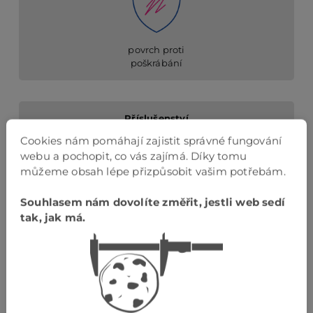
povrch proti
poškrábání
Příslušenství
Cookies nám pomáhají zajistit správné fungování
webu a pochopit, co vás zajímá. Díky tomu
můžeme obsah lépe přizpůsobit vašim potřebám.
Souhlasem nám dovolíte změřit, jestli web sedí
barevnostně sladěné příslušenství
tak, jak má.
Podlahová lišta