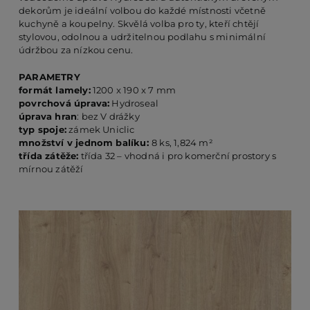
dekorům je ideální volbou do každé místnosti včetně
kuchyně a koupelny. Skvělá volba pro ty, kteří chtějí
stylovou, odolnou a udržitelnou podlahu s minimální
PO
údržbou za nízkou cenu.
PARAMETRY
KO
formát lamely:
1200 x 190 x 7 mm
povrchová úprava:
Hydroseal
úprava hran
: bez V drážky
typ spoje:
zámek Uniclic
O 
množství v jednom balíku:
8 ks, 1,824 m²
třída zátěže:
třída 32 – vhodná i pro komerční prostory s
mírnou zátěží
RE
AK