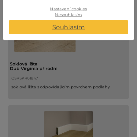
Nastavení cookies
Nesouhlasím
Souhlasím
Soklová lišta
Dub Virginia přírodní
QSPSKR01847
soklová lišta s odpovídajícím povrchem podlahy