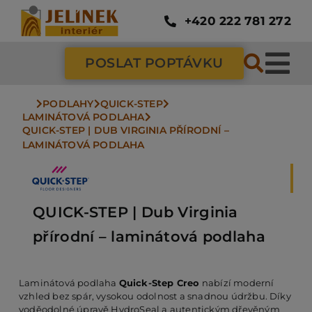
Přeskočit
na
+420 222 781 272
obsah
POSLAT POPTÁVKU
Tog
Nav
PODLAHY
QUICK-STEP
SC
LAMINÁTOVÁ PODLAHA
QUICK-STEP | DUB VIRGINIA PŘÍRODNÍ – 
LAMINÁTOVÁ PODLAHA
ZÁ
DV
QUICK-STEP | Dub Virginia
přírodní – laminátová podlaha
PO
Laminátová podlaha
Quick-Step Creo
nabízí moderní
vzhled bez spár, vysokou odolnost a snadnou údržbu. Díky
NÁ
voděodolné úpravě HydroSeal a autentickým dřevěným