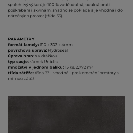
spolehlivý výkon: je 100 % voděodolná, odolná proti
poškrábání i skvrnám, snadno se pokládá a je vhodná i do
náročných prostor (třída 33).
PO
KO
PARAMETRY
formát lamely:
610 x 303 x 4mm
povrchová úprava:
Hydroseal
úprava hran
: s V drážkou
O 
typ spoje:
zámek Uniclic
množství v jednom balíku:
15 ks, 2,772 m²
třída zátěže:
třída 33 – vhodná i pro komerční prostory s
RE
mírnou zátěží
AK