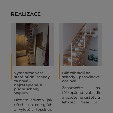
REALIZACE
Vyměníme vaše
Bílé zábradlí na
O
staré půdní schody
schody – pásovinové
„
za nové –
ocelové
N
nejzateplenější
Zapomeňte na
P
půdní schody
těžkopádná zábradlí
p
Wippro
a vsaďte na čistotu a
p
Hledáte způsob, jak
lehkost. Naše bílé
o
ušetřit na energiích
pásovinové ocelové
p
a vylepšit tepelnou
zábradlí se
o