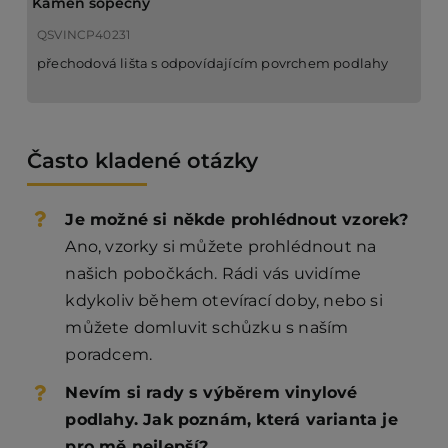
Kámen sopečný
QSVINCP40231
přechodová lišta s odpovídajícím povrchem podlahy
Často kladené otázky
Je možné si někde prohlédnout vzorek?
Ano, vzorky si můžete prohlédnout na
našich pobočkách. Rádi vás uvidíme
kdykoliv během otevírací doby, nebo si
můžete domluvit schůzku s naším
poradcem.
Nevím si rady s výběrem vinylové
podlahy. Jak poznám, která varianta je
pro mě nejlepší?