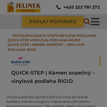
Přeskočit
na
+420 222 781 272
obsah
POSLAT POPTÁVKU
Tog
Nav
PODLAHY
QUICK-STEP
VINYLOVÁ PODLAHA
SC
QUICK-STEP-VINYLOVA-PODLAHA-RIGID
QUICK-STEP | KÁMEN SOPEČNÝ – VINYLOVÁ 
PODLAHA RIGID
ZÁ
DV
QUICK-STEP | Kámen sopečný –
vinylová podlaha RIGID
PO
Vinylová podlaha QUICK-STEP Oro, která přináší do
každého interiéru eleganci inspirovanou přírodními
NÁ
kamennými texturami. Díky systému Alpha Vinyl nabízí