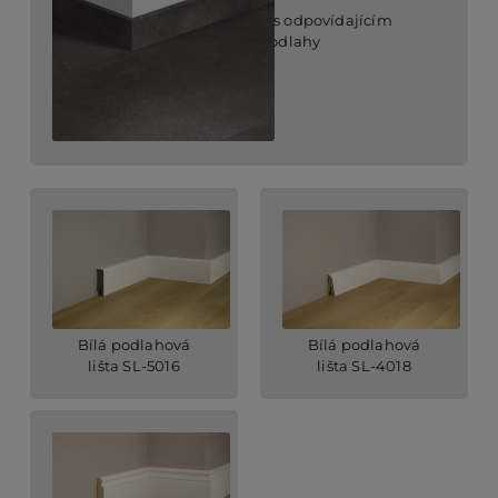
soklová lišta s odpovídajícím
povrchem podlahy
Bílá podlahová
Bílá podlahová
lišta SL-5016
lišta SL-4018