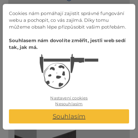
povrch proti
Cookies nám pomáhají zajistit správné fungování
poškrábání
webu a pochopit, co vás zajímá. Díky tomu
můžeme obsah lépe přizpůsobit vašim potřebám.
Příslušenství
Souhlasem nám dovolíte změřit, jestli web sedí
tak, jak má.
barevnostně sladěné příslušenství
Podlahová lišta
Nastavení cookies
Nesouhlasím
Soklová lišta
Souhlasím
Kámen sopečný
QSVSK40231