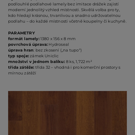
podlouhlé podlahové lamely bez imitace drážek zajistí
moderní jednolitý vzhled místnosti. Skvělá volba pro ty,
kdo hledají krásnou, trvanlivou a snadno udržovatelnou
PO
podlahu – do každé místnosti včetně koupelny či kuchyně.
PARAMETRY
KO
formát lamely:
1380 x 156 x 8 mm
povrchová úprava:
Hydroseal
úprava hran
: bez zkosení („na tupo“)
typ spoje:
zámek Uniclic
O 
množství v jednom balíku:
8 ks, 1,722 m²
třída zátěže:
třída 32 – vhodná i pro komerční prostory s
mírnou zátěží
RE
AK