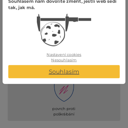
Souhlasem nám dovolíte změřit, jestli web sedí
tak, jak má.
Spoj
zámek
UNICLIC
Nastavení cookies
Nesouhlasím
Souhlasím
Anti scratch
povrch proti
poškrábání