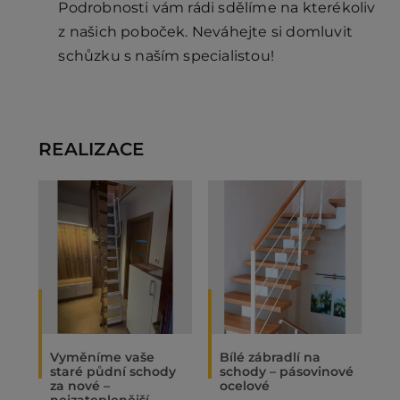
Podrobnosti vám rádi sdělíme na kterékoliv
z našich poboček. Neváhejte si domluvit
schůzku s naším specialistou!
REALIZACE
Vyměníme vaše
Bílé zábradlí na
O
staré půdní schody
schody – pásovinové
„
za nové –
ocelové
N