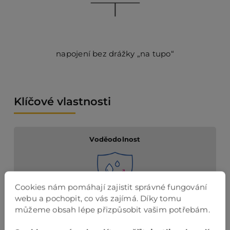
napojení bez drážky „na tupo“
Klíčové vlastnosti
Voděodolnost
Cookies nám pomáhají zajistit správné fungování
webu a pochopit, co vás zajímá. Díky tomu
vhodná pro vlhká prostředi
můžeme obsah lépe přizpůsobit vašim potřebám.