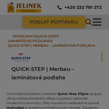
Přeskočit
na
+420 222 781 272
obsah
POSLAT POPTÁVKU
Tog
Nav
PODLAHY
QUICK-STEP
SC
LAMINÁTOVÁ PODLAHA
QUICK-STEP | MERBAU – LAMINÁTOVÁ PODLAHA
ZÁ
QUICK-STEP | Merbau –
DV
laminátová podlaha
PO
Laminátová podlaha z kolekce
Quick-Step Eligna
spojuje
věrný vzhled přírodního dřeva s vysokou odolností
moderního laminátu. Díky inovativní voděodolné úpravě
NÁ
HydroSeal
je podlaha chráněna proti vlhkosti. Elegantní