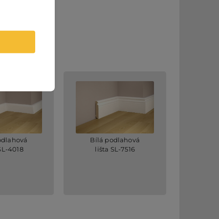
odlahová
Bílá podlahová
 SL-4018
lišta SL-7516