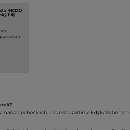
šta INCIZO
ký bílý
ta s
 povrchem
orek?
a našich pobočkách. Rádi vás uvidíme kdykoliv během 