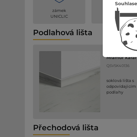
Souhlase
povrch proti
zámek
poškrábání
UNICLIC
Podlahová lišta
Soklová lišta
Mramor karars
QSVSK40136
soklová lišta s
odpovídajícím
podlahy
Přechodová lišta