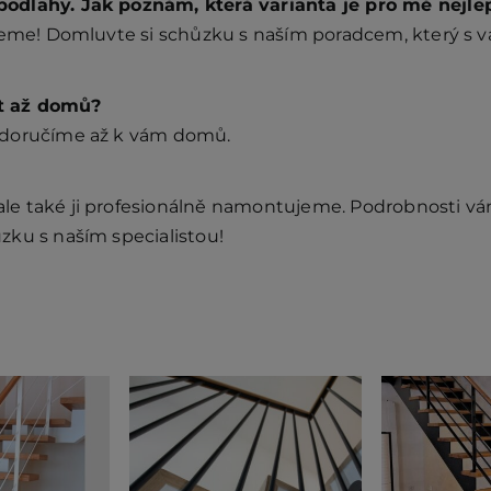
odlahy. Jak poznám, která varianta je pro mě nejle
ůžeme! Domluvte si schůzku s naším poradcem, který s
t až domů?
 doručíme až k vám domů.
e také ji profesionálně namontujeme. Podrobnosti vám 
zku s naším specialistou!