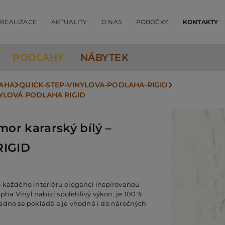
REALIZACE
AKTUALITY
O NÁS
POBOČKY
KONTAKTY
PODLAHY
NÁBYTEK
LAHA
QUICK-STEP-VINYLOVA-PODLAHA-RIGID
NYLOVÁ PODLAHA RIGID
or kararský bílý –
RIGID
o každého interiéru eleganci inspirovanou
a Vinyl nabízí spolehlivý výkon: je 100 %
nadno se pokládá a je vhodná i do náročných