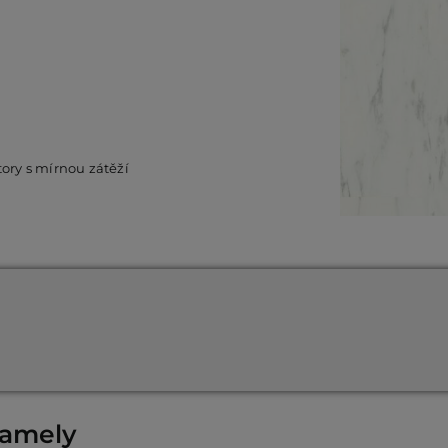
tory s mírnou zátěží
lamely