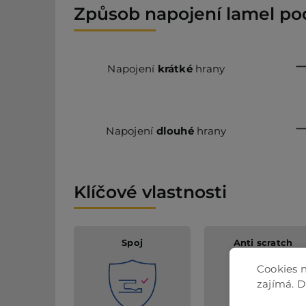
Způsob napojení lamel po
Napojení
krátké
hrany
Napojení
dlouhé
hrany
Klíčové vlastnosti
Spoj
Anti scratch
Cookies n
zajímá. 