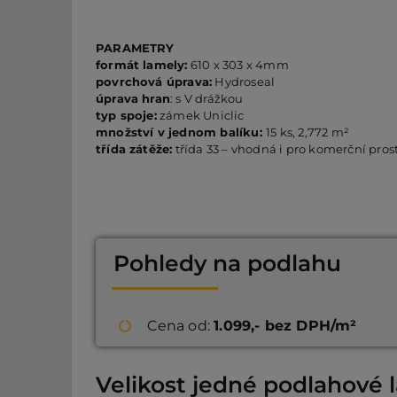
PARAMETRY
formát lamely:
610 x 303 x 4mm
povrchová úprava:
Hydroseal
úprava hran
: s V drážkou
typ spoje:
zámek Uniclic
množství v jednom balíku:
15 ks, 2,772 m²
třída zátěže:
třída 33 – vhodná i pro komerční pros
Pohledy na podlahu
Cena od:
1.099,- bez DPH/m²
Velikost jedné podlahové 