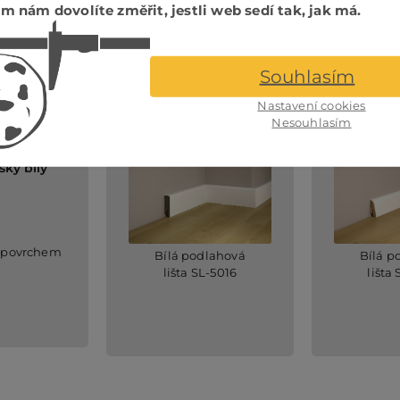
m nám dovolíte změřit, jestli web sedí tak, jak má.
barevnostně sladěné
příslušenství
Souhlasím
Nastavení cookies
Nesouhlasím
ký bílý
 povrchem
Bílá podlahová
Bílá p
lišta SL-5016
lišta