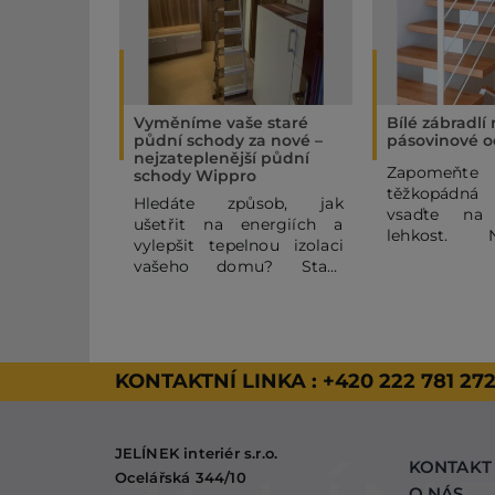
Vyměníme vaše staré
Bílé zábradlí
půdní schody za nové –
pásovinové o
nejzateplenější půdní
Zapome
schody Wippro
těžkopádná
Hledáte způsob, jak
vsaďte na
ušetřit na energiích a
lehkost. 
vylepšit tepelnou izolaci
pásovinov
vašeho domu? Staré
zábradlí se
půdní schody mohou být
horizontální
výrazným zdrojem
vašemu
tepelných ztrát. V tomto
vzdušnost
článku se dozvíte, proč se
vzhled. Kom
vyplatí dopřát Vašemu
KONTAKTNÍ LINKA :
+420 222 781 27
RAL a dře
domovu nejzateplenější
zaručeným 
půdní schody Wippro, a
proto jsme zv
jak probíhá případná
masivního
JELÍNEK interiér s.r.o.
výměna, kterou také
hřejivý a přír
KONTAKT
nabízíme.
Ocelářská 344/10
O NÁS