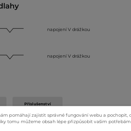
dlahy
napojení V drážkou
napojení V drážkou
Příslušenství
ám pomáhají zajistit správné fungování webu a pochopit, 
Díky tomu můžeme obsah lépe přizpůsobit vašim potřebám