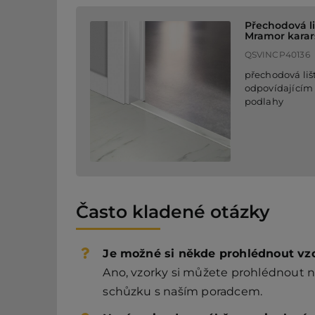
Přechodová li
Mramor karars
QSVINCP40136
přechodová liš
odpovídajícím
podlahy
Často kladené otázky
Je možné si někde prohlédnout vz
Ano, vzorky si můžete prohlédnout n
schůzku s naším poradcem.