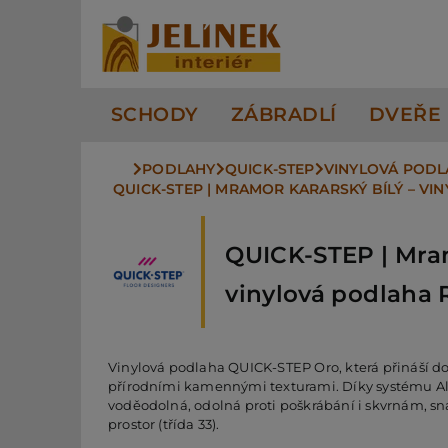
Přeskočit
na
obsah
SCHODY
ZÁBRADLÍ
DVEŘE
PODLAHY
QUICK-STEP
VINYLOVÁ POD
QUICK-STEP | MRAMOR KARARSKÝ BÍLÝ – VI
QUICK-STEP | Mram
vinylová podlaha 
Vinylová podlaha QUICK-STEP Oro, která přináší d
přírodními kamennými texturami. Díky systému Alph
voděodolná, odolná proti poškrábání i skvrnám, s
prostor (třída 33).