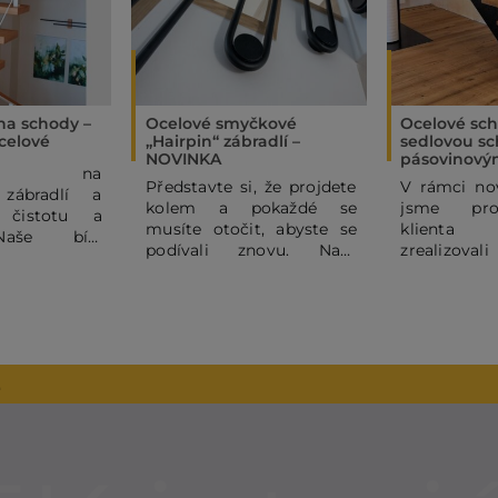
 na schody –
Ocelové smyčkové
Ocelové sch
celové
„Hairpin“ zábradlí –
sedlovou sc
NOVINKA
pásovinový
ňte na
Představte si, že projdete
V rámci nov
 zábradlí a
kolem a pokaždé se
jsme pro
 čistotu a
musíte otočit, abyste se
klienta
Naše bílé
podívali znovu. Naše
zrealizova
é ocelové
ocelové hairpin zábradlí
sedlové oce
 subtilními
totiž není jen funkční
s ocelovým
mi pruty dodá
kulisou, ale hlavním
sloupky z p
 domovu
designovým prvkem
širokému po
 a moderní
celého prostoru. Jeho
výrobků 
binace bílé
kouzlo spočívá v
JELÍNEK In
2
va je vždy
dokonalém rytmu
dodat inter
úspěchem, a
štíhlých černých linií,
– od schodiš
olili madlo z
které se ve spodní části
po různé d
 dubu pro
plynule ohýbají do
které byly r
odní dotek.
elegantní smyčky.
této realizac