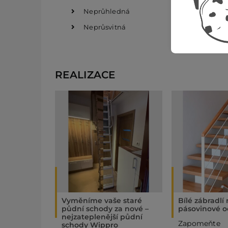
Neprůhledná
Neprůsvitná
REALIZACE
Vyměníme vaše staré
Bílé zábradlí
půdní schody za nové –
pásovinové o
nejzateplenější půdní
Zapome
schody Wippro