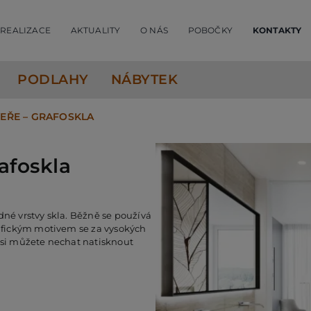
REALIZACE
AKTUALITY
O NÁS
POBOČKY
KONTAKTY
PODLAHY
NÁBYTEK
EŘE – GRAFOSKLA
foskla
dné vrstvy skla. Běžně se používá
rafickým motivem se za vysokých
 si můžete nechat natisknout