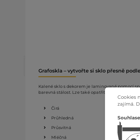
Grafoskla – vytvořte si sklo přesně podl
Kalené sklo s dekorem je laminované pomocí speciá
barevná stálost. Lze také opatřit potiskem
Vámi 
Cookies n
zajímá. 
Čirá
Souhlase
Průhledná
Průsvitná
Mléčná