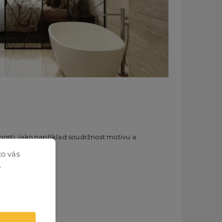
tnosti, jako například soudržnost motivu a
nosti světla:
co vás
.