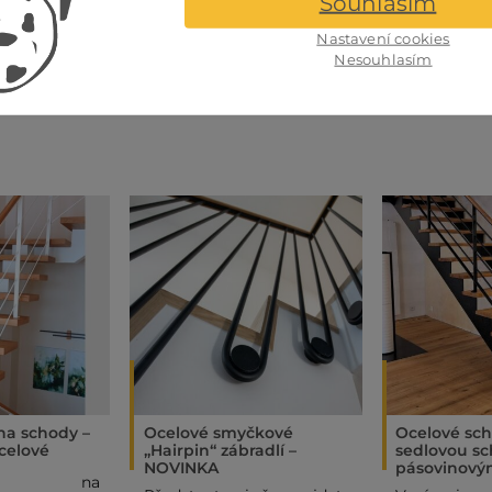
Souhlasím
Nastavení cookies
Nesouhlasím
 na schody –
Ocelové smyčkové
Ocelové sch
celové
„Hairpin“ zábradlí –
sedlovou sc
NOVINKA
pásovinový
ňte na