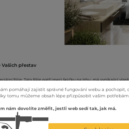
e Vašich přestav
lní fólie. Tato fólie patří mezi špičku na trhu, má vynikající vlas
zvoleného motivu
. Fólii lze aplikovat v různých variantách propust
ám pomáhají zajistit správné fungování webu a pochopit, 
Díky tomu můžeme obsah lépe přizpůsobit vašim potřebám
m nám dovolíte změřit, jestli web sedí tak, jak má.