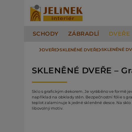
Přeskočit
na
obsah
SCHODY
ZÁBRADLÍ
DVEŘE
SKLENĚNÉ DV
DVEŘE
SKLENĚNÉ DVEŘE
SKLENĚNÉ DVEŘE – Gra
Sklo s grafickým dekorem. Je vyráběno ve formě je
například na obklady stěn. Bezpečnostní fólie s g
teplot zalaminuje k jedné skleněné desce. Na sklo
libovolný motiv.