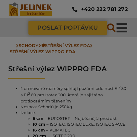
Přeskočit
na
+420 222 781 272
obsah
POSLAT POPTÁVKU
Tog
Nav
SCHODY
🛡️STŘEŠNÍ VÝLEZ FDA
SC
STŘEŠNÍ VÝLEZ WIPPRO FDA
Střešní výlez WIPPRO FDA
ZÁ
2
Normované rozměry splňují požární odolnost EI
30
DV
2
a EI
60 pro Isotec 200, které je zajištěno
protipožárním těsněním
Nosnost Schodů je 250Kg
PO
Izolace:
6 cm
– EUROSTEP – Nejběžnější produkt
10 cm
– ISOTEC, ISOTEC LUXE, ISOTEC SPACE
16 cm
– KLIMATEC
NÁ
20 cm
– ISOTEC 200