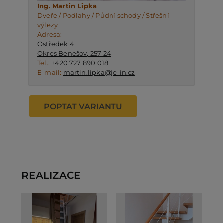
Ing. Martin Lipka
Dveře / Podlahy / Půdní schody / Střešní
výlezy
Adresa:
Ostředek 4
Okres Benešov, 257 24
Tel.:
+420 727 890 018
E-mail:
martin.lipka@je-in.cz
POPTAT VARIANTU
REALIZACE