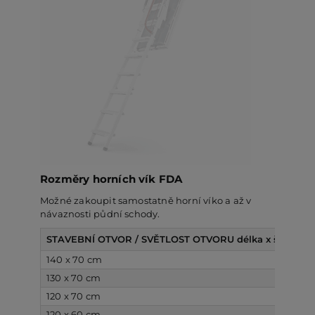
Rozměry horních vík FDA
Možné zakoupit samostatně horní víko a až v
návaznosti půdní schody.
STAVEBNÍ OTVOR / SVĚTLOST OTVORU délka x šířka
S
140 x 70 cm
s
130 x 70 cm
s
120 x 70 cm
s
120 x 60 cm
s