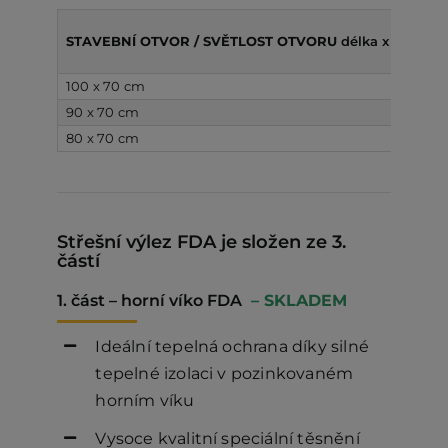
STAVEBNÍ OTVOR / SVĚTLOST OTVORU
délka x šířka
100 x 70 cm
90 x 70 cm
80 x 70 cm
Střešní výlez FDA je složen ze 3.
částí
1. část – horní víko FDA
– SKLADEM
Ideální tepelná ochrana díky silné
tepelné izolaci v pozinkovaném
horním víku
Vysoce kvalitní speciální těsnění