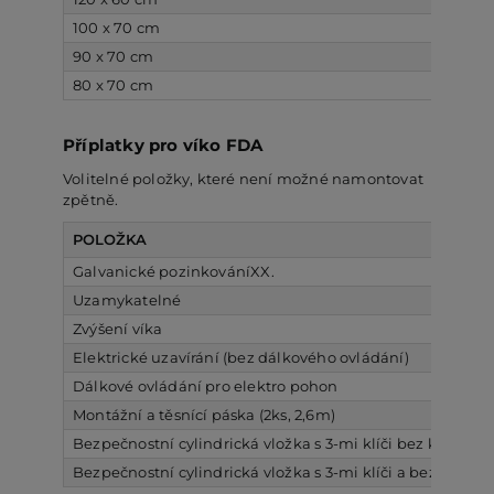
100 x 70 cm
D
90 x 70 cm
D
80 x 70 cm
D
Příplatky pro víko FDA
Volitelné položky, které není možné namontovat
zpětně.
POLOŽKA
Galvanické pozinkováníXX.
Uzamykatelné
Zvýšení víka
Elektrické uzavírání (bez dálkového ovládání)
Dálkové ovládání pro elektro pohon
Montážní a těsnící páska (2ks, 2,6m)
Bezpečnostní cylindrická vložka s 3-mi klíči bez karty
Bezpečnostní cylindrická vložka s 3-mi klíči a bezpečnos