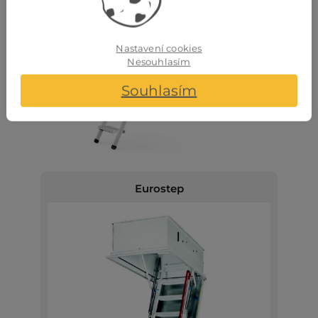
Nastavení cookies
Nesouhlasím
Souhlasím
Eurostep