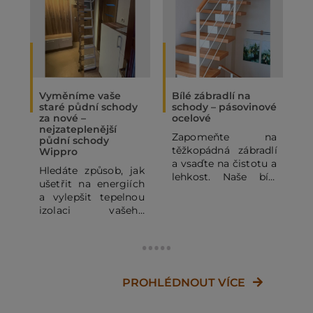
Vyměníme vaše
Bílé zábradlí na
O
staré půdní schody
schody – pásovinové
„
za nové –
ocelové
N
nejzateplenější
Zapomeňte na
P
půdní schody
těžkopádná zábradlí
p
Wippro
a vsaďte na čistotu a
p
Hledáte způsob, jak
lehkost. Naše bílé
o
ušetřit na energiích
pásovinové ocelové
p
a vylepšit tepelnou
zábradlí se
o
izolaci vašeho
subtilními
z
domu? Staré půdní
horizontálními pruty
j
schody mohou být
dodá vašemu
výrazným zdrojem
domovu vzdušnost a
d
tepelných ztrát. V
moderní vzhled.
c
tomto článku se
PROHLÉDNOUT VÍCE
Kombinace bílé RAL
J
dozvíte, proč se
a dřeva je vždy
v
vyplatí dopřát
zaručeným
š