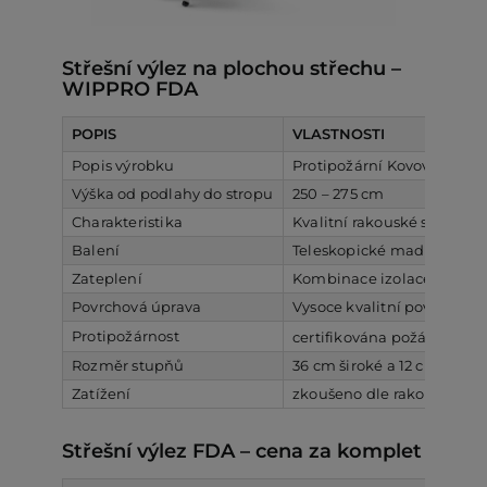
Střešní výlez na plochou střechu –
WIPPRO FDA
POPIS
VLASTNOSTI
Popis výrobku
Protipožární Kovové skláda
Výška od podlahy do stropu
250 – 275 cm
Charakteristika
Kvalitní rakouské schody F
Balení
Teleskopické madlo, zapuš
Zateplení
Kombinace izolace z miner
Povrchová úprava
Vysoce kvalitní povrchová
Protipožárnost
certifikována požární odoln
Rozměr stupňů
36 cm široké a 12 cm hlub
Zatížení
zkoušeno dle rakouské no
Střešní výlez FDA – cena za komplet