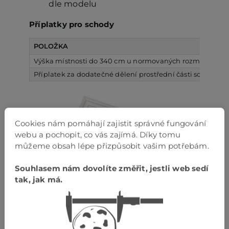
dle modelu
Příplatky pro schody
POLOŽKA
Výška místnosti do 340 cm u normovaných rozměrů a neb
Příplatek za dodatečné dělení prostřední části schodů, sc
Cookies nám pomáhají zajistit správné fungování
webu a pochopit, co vás zajímá. Díky tomu
můžeme obsah lépe přizpůsobit vašim potřebám.
Souhlasem nám dovolíte změřit, jestli web sedí
tak, jak má.