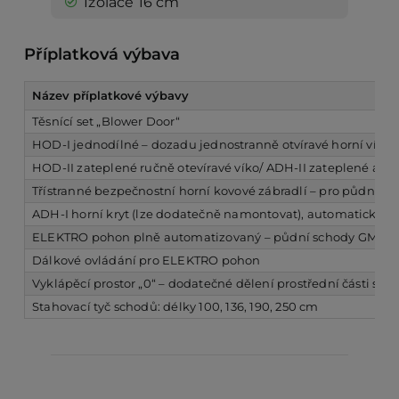
Izolace 16 cm
Příplatková výbava
Název příplatkové výbavy
Těsnící set „Blower Door“
HOD-I jednodílné – dozadu jednostranně otvíravé horní víko 
HOD-II zateplené ručně otevíravé víko/ ADH-II zateplené auto
Třístranné bezpečnostní horní kovové zábradlí – pro půdní p
ADH-I horní kryt (lze dodatečně namontovat), automaticky do
ELEKTRO pohon plně automatizovaný – půdní schody GM
Dálkové ovládání pro ELEKTRO pohon
Vyklápěcí prostor „0“ – dodatečné dělení prostřední části scho
Stahovací tyč schodů: délky 100, 136, 190, 250 cm