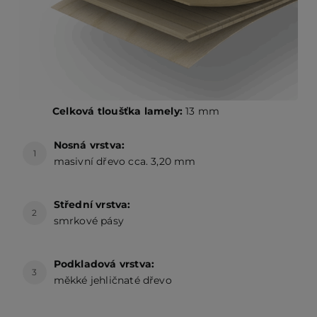
Celková tloušťka lamely:
13 mm
Nosná vrstva:
1
masivní dřevo cca. 3,20 mm
Střední vrstva:
2
smrkové pásy
Podkladová vrstva:
3
měkké jehličnaté dřevo