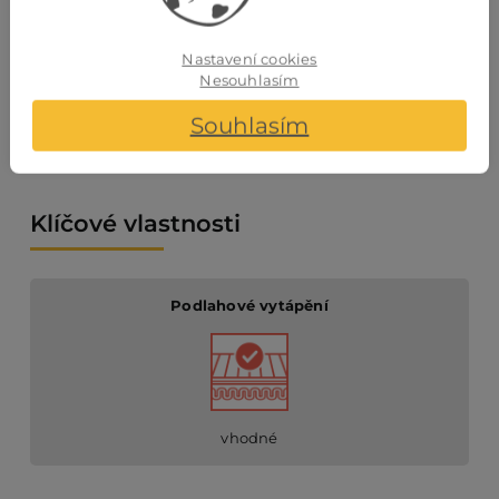
Nastavení cookies
Nesouhlasím
napojení s fazí (V spára)
Souhlasím
Klíčové vlastnosti
Podlahové vytápění
vhodné