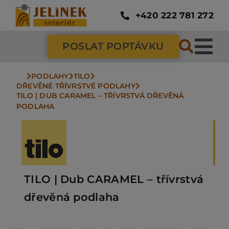
Přeskočit
na
+420 222 781 272
obsah
POSLAT POPTÁVKU
Tog
Nav
PODLAHY
TILO
SC
DŘEVĚNÉ TŘÍVRSTVÉ PODLAHY
TILO | DUB CARAMEL – TŘÍVRSTVÁ DŘEVĚNÁ 
PODLAHA
ZÁ
DV
TILO | Dub CARAMEL – třívrstvá
PO
dřevěná podlaha
NÁ