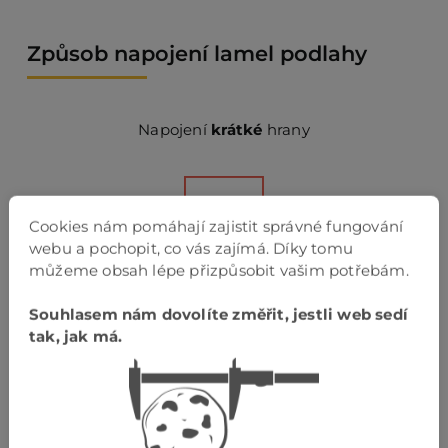
Způsob napojení lamel podlahy
Napojení
krátké
hrany
Cookies nám pomáhají zajistit správné fungování
webu a pochopit, co vás zajímá. Díky tomu
můžeme obsah lépe přizpůsobit vašim potřebám.
napojení bez V spáry („na tupo“)
Souhlasem nám dovolíte změřit, jestli web sedí
tak, jak má.
Napojení
dlouhé
hrany