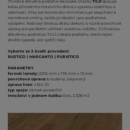
Třívrstvá dřevěná podlaha rakouské značky
TILO
spojuje
krásu přírodního masivního dřeva s vysokou stabilitou a
odolností. Díky své konstrukci minimalizuje sesychání a
PO
rozměrové změny, takže je ideální i pro podlahové
vytápění. Nabízejí širokou škálu dekorů a různé povrchové
úpravy pro perfektní vzhled i snadnou údržbu. S třívrstvou
dřevěnou podlahou TILO získáte podlahu, která nejen
KO
skvěle vypadá, ale vydrží roky.
Vyberte ze 3 kvalit provedení:
O 
RUSTICO | MARCANTO | PURISTICO
PARAMETRY
formát lamely:
2205 mm x 176 mm x 13 mm
RE
povrchová úprava:
broušený, olejovaný
úprava hran
: s fází 2V
typ spoje:
zámek powerFIX
AK
množství v jednom balíku:
6 ks, 2,328 m2