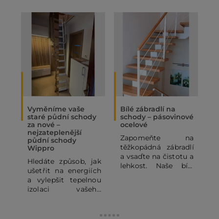
Vyměníme vaše
Bílé zábradlí na
O
staré půdní schody
schody – pásovinové
„
za nové –
ocelové
N
nejzateplenější
Zapomeňte na
P
půdní schody
těžkopádná zábradlí
p
Wippro
a vsaďte na čistotu a
p
Hledáte způsob, jak
lehkost. Naše bílé
o
ušetřit na energiích
pásovinové ocelové
p
a vylepšit tepelnou
zábradlí se
o
izolaci vašeho
subtilními
z
domu? Staré půdní
horizontálními pruty
j
schody mohou být
dodá vašemu
výrazným zdrojem