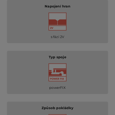
Napojení hran
s fází 2V
Typ spoje
powerFIX
Způsob pokládky