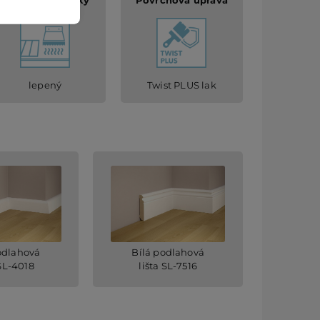
Způsob pokládky
Povrchová úprava
lepený
Twist PLUS lak
odlahová
Bílá podlahová
 SL-4018
lišta SL-7516