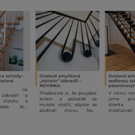
 na schody –
Ocelové smyčkové
Ocelové sch
celové
„Hairpin“ zábradlí –
sedlovou sc
NOVINKA
pásovinový
ňte na
Představte si, že projdete
V rámci nov
 zábradlí a
kolem a pokaždé se
jsme pro
 čistotu a
musíte otočit, abyste se
klienta
Naše bílé
podívali znovu. Naše
zrealizova
é ocelové
ocelové hairpin zábradlí
sedlové oce
 subtilními
totiž není jen funkční
s ocelovým
mi pruty dodá
kulisou, ale hlavním
sloupky z p
 domovu
designovým prvkem
širokému po