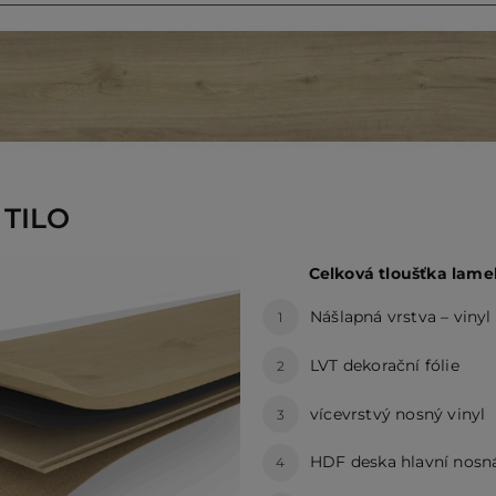
 TILO
Celková tloušťka lamel
Nášlapná vrstva – viny
1
LVT dekorační fólie
2
vícevrstvý nosný vinyl
3
HDF deska hlavní nosn
4