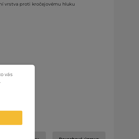
ní vrstva proti kročejovému hluku
co vás
.