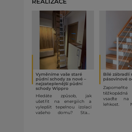
REALIZACE
Vyměníme vaše staré
Bílé zábradlí
půdní schody za nové –
pásovinové o
nejzateplenější půdní
Zapome
schody Wippro
těžkopádná
Hledáte způsob, jak
vsaďte na
ušetřit na energiích a
lehkost. 
vylepšit tepelnou izolaci
pásovinov
vašeho domu? Staré
zábradlí se
půdní schody mohou být
horizontální
výrazným zdrojem
vašemu
tepelných ztrát. V tomto