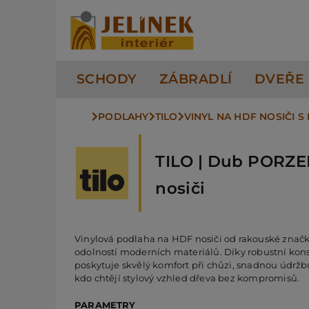
Přeskočit
na
obsah
SCHODY
ZÁBRADLÍ
DVEŘE
PODLAHY
TILO
VINYL NA HDF NOSIČI 
TILO | Dub PORZE
nosiči
Vinylová podlaha na HDF nosiči od rakouské znač
odolností moderních materiálů. Díky robustní kon
poskytuje skvělý komfort při chůzi, snadnou údržbu
kdo chtějí stylový vzhled dřeva bez kompromisů.
PARAMETRY