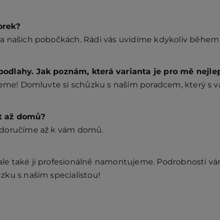
orek?
a našich pobočkách. Rádi vás uvidíme kdykoliv během 
odlahy. Jak poznám, která varianta je pro mě nejle
ůžeme! Domluvte si schůzku s naším poradcem, který s
t až domů?
 doručíme až k vám domů.
e také ji profesionálně namontujeme. Podrobnosti vám 
zku s naším specialistou!