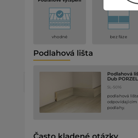
Podlahové vytápění
Napojení hran
vhodné
bez fáze
Podlahová lišta
Podlahová li
Dub PORZE
SL-5016
podlahová lišta
odpovídajícím
podlahy.
Často kladené otázky