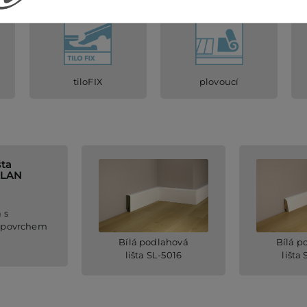
Typ spoje
Způsob pokládky
tiloFIX
plovoucí
šta
LLAN
 s
 povrchem
Bílá podlahová
Bílá p
lišta SL-5016
lišta