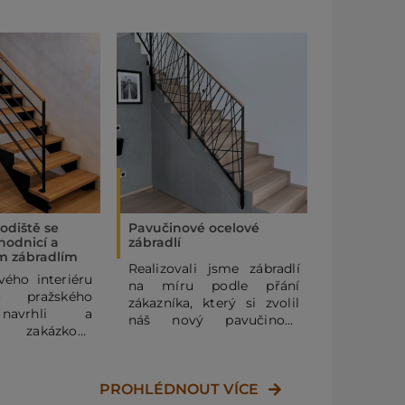
odiště se
Pavučinové ocelové
Samonosné
hodnicí a
zábradlí
svislou ku
m zábradlím
Realizovali jsme zábradlí
V této re
ého interiéru
na míru podle přání
zaměřil
 pražského
zákazníka, který si zvolil
výrobu 
 navrhli a
náš nový pavučinový
táhlovým
li zakázkové
design. Horní část zábradlí
kulato
lové schodiště
tvoří masivní dubové
vzoro
 zábradlím se
madlo, osazené na
GOOPAN.
ásoviny. Díky
PROHLÉDNOUT VÍCE
ocelovém rámu s pruty
rtfoliu našich