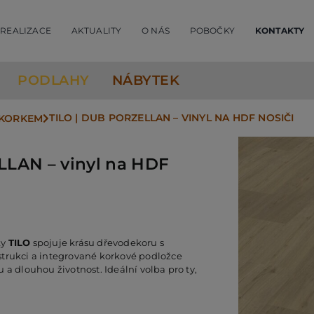
REALIZACE
AKTUALITY
O NÁS
POBOČKY
KONTAKTY
PODLAHY
NÁBYTEK
TILO | DUB PORZELLAN – VINYL NA HDF NOSIČI
S KORKEM
LLAN – vinyl na HDF
ky
TILO
spojuje krásu dřevodekoru s
strukci a integrované korkové podložce
 a dlouhou životnost. Ideální volba pro ty,