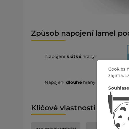
Způsob napojení lamel po
Napojení
krátké
hrany
Cookies n
zajímá. 
Napojení
dlouhé
hrany
Souhlase
Klíčové vlastnosti