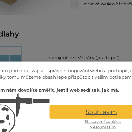
korková zvukově izolač
5
dlahy
napojení bez V spáry („na tupo“)
ám pomáhají zajistit správné fungování webu a pochopit, 
Díky tomu můžeme obsah lépe přizpůsobit vašim potřebám
napojení bez V spáry („na tupo“)
m nám dovolíte změřit, jestli web sedí tak, jak má.
Souhlasím
Nastavení cookies
Nesouhlasím