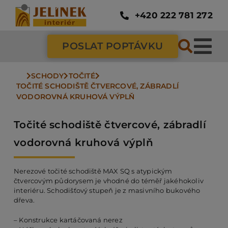
Přeskočit
na
+420 222 781 272
obsah
POSLAT POPTÁVKU
Tog
Nav
SCHODY
TOČITÉ
SC
TOČITÉ SCHODIŠTĚ ČTVERCOVÉ, ZÁBRADLÍ 
VODOROVNÁ KRUHOVÁ VÝPLŇ
ZÁ
Točité schodiště čtvercové, zábradlí
vodorovná kruhová výplň
DV
Nerezové točité schodiště MAX SQ s atypickým
čtvercovým půdorysem je vhodné do téměř jakéhokoliv
PO
interiéru. Schodišťový stupeň je z masivního bukového
dřeva.
– Konstrukce kartáčovaná nerez
NÁ