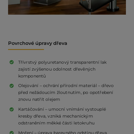
Povrchové úpravy dřeva
Třívrstvý polyuretanový transparentní lak
zajistí zvýšenou odolnost dřevěných
komponentů
Olejování – ochrání přírodní materiál – dřevo
před nežádoucím žloutnutím, po opotřebení
znovu natřít olejem
Kartáčování – umocní vnímání vystouplé
kresby dřeva, vzniká mechanickým
odstraněním měkké části letokruhu
Moření – úprava barevného odstínu dřeva,