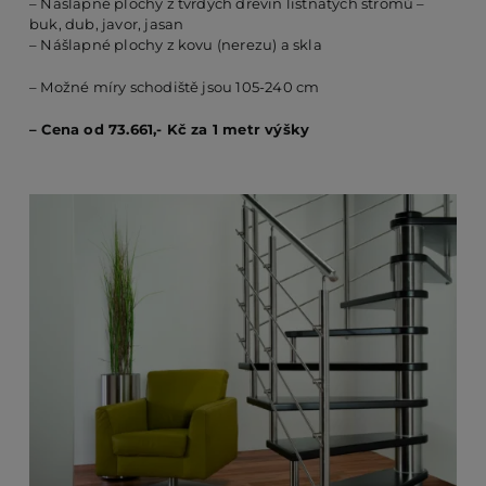
– Nášlapné plochy z tvrdých dřevin listnatých stromů –
buk, dub, javor, jasan
– Nášlapné plochy z kovu (nerezu) a skla
PO
– Možné míry schodiště jsou 105-240 cm
– Cena od 73.661,- Kč za 1 metr výšky
KO
O 
RE
AK