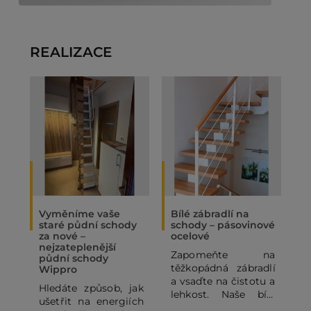
REALIZACE
Vyměníme vaše
Bílé zábradlí na
O
staré půdní schody
schody – pásovinové
„
za nové –
ocelové
N
nejzateplenější
Zapomeňte na
P
půdní schody
těžkopádná zábradlí
p
Wippro
a vsaďte na čistotu a
p
Hledáte způsob, jak
lehkost. Naše bílé
o
ušetřit na energiích
pásovinové ocelové
p