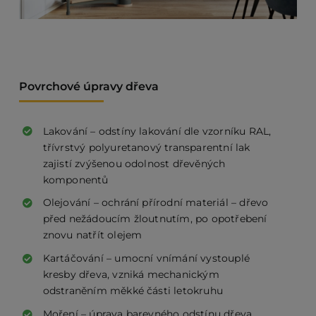
Povrchové úpravy dřeva
Lakování – odstíny lakování dle vzorníku RAL,
třívrstvý polyuretanový transparentní lak
zajistí zvýšenou odolnost dřevěných
komponentů
Olejování – ochrání přírodní materiál – dřevo
před nežádoucím žloutnutím, po opotřebení
znovu natřít olejem
Kartáčování – umocní vnímání vystouplé
kresby dřeva, vzniká mechanickým
odstraněním měkké části letokruhu
Moření – úprava barevného odstínu dřeva,