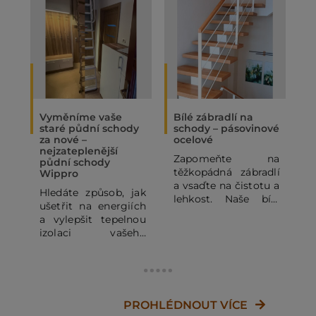
Vyměníme vaše
Bílé zábradlí na
O
staré půdní schody
schody – pásovinové
„
za nové –
ocelové
N
nejzateplenější
Zapomeňte na
P
půdní schody
těžkopádná zábradlí
p
Wippro
a vsaďte na čistotu a
p
Hledáte způsob, jak
lehkost. Naše bílé
o
ušetřit na energiích
pásovinové ocelové
p
a vylepšit tepelnou
zábradlí se
o
izolaci vašeho
subtilními
z
domu? Staré půdní
horizontálními pruty
j
schody mohou být
dodá vašemu
výrazným zdrojem
domovu vzdušnost a
d
tepelných ztrát. V
moderní vzhled.
c
tomto článku se
PROHLÉDNOUT VÍCE
Kombinace bílé RAL
J
dozvíte, proč se