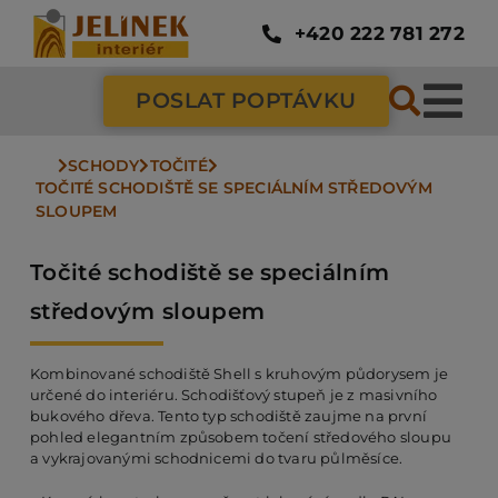
Přeskočit
na
+420 222 781 272
obsah
POSLAT POPTÁVKU
Tog
Nav
SCHODY
TOČITÉ
SC
TOČITÉ SCHODIŠTĚ SE SPECIÁLNÍM STŘEDOVÝM 
SLOUPEM
ZÁ
Točité schodiště se speciálním
středovým sloupem
DV
Kombinované schodiště Shell s kruhovým půdorysem je
určené do interiéru. Schodišťový stupeň je z masivního
PO
bukového dřeva. Tento typ schodiště zaujme na první
pohled elegantním způsobem točení středového sloupu
a vykrajovanými schodnicemi do tvaru půlměsíce.
NÁ