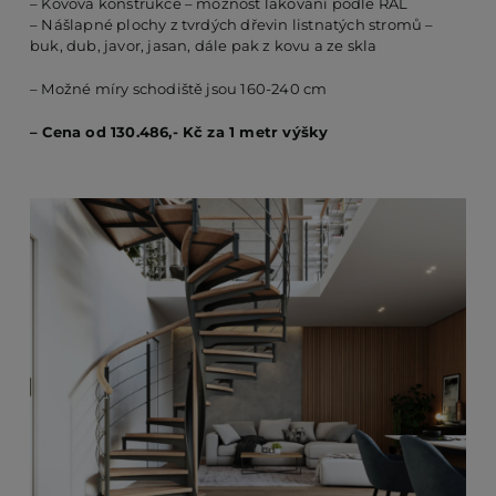
– Kovová konstrukce – možnost lakování podle RAL
– Nášlapné plochy z tvrdých dřevin listnatých stromů –
buk, dub, javor, jasan, dále pak z kovu a ze skla
PO
– Možné míry schodiště jsou 160-240 cm
– Cena od 130.486,- Kč za 1 metr výšky
KO
O 
RE
AK