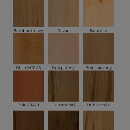
Bambus tmavý
Javor
Borovice
Bříza WT045
Buk pařený
Buk lakovaný
Buk WT401
Dub antický
Dub černý I.