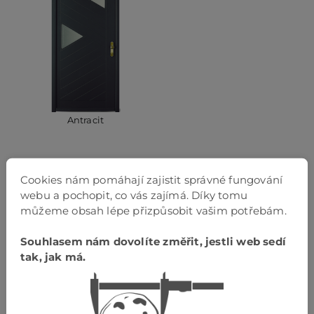
Antracit
Model vchodových dveří Akkord
Cookies nám pomáhají zajistit správné fungování
webu a pochopit, co vás zajímá. Díky tomu
Vnější vertikální a horizontální drážkování a
můžeme obsah lépe přizpůsobit vašim potřebám.
nerezová vrstva ve spodní části, vnitřní strana
hladká, přizpůsobitelná interiéru. Skleněné sloupky
(nahoře obloukové) Volitelně fóliované prvky v
Souhlasem nám dovolíte změřit, jestli web sedí
různých barvách.
tak, jak má.