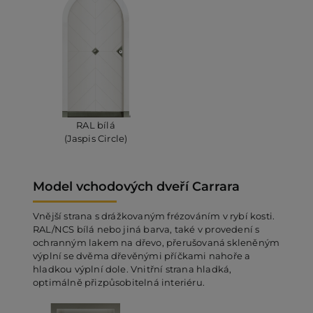
RAL bílá
(Jaspis Circle)
Model vchodových dveří Carrara
Vnější strana s drážkovaným frézováním v rybí kosti.
RAL/NCS bílá nebo jiná barva, také v provedení s
ochranným lakem na dřevo, přerušovaná skleněným
výplní se dvěma dřevěnými příčkami nahoře a
hladkou výplní dole. Vnitřní strana hladká,
optimálně přizpůsobitelná interiéru.