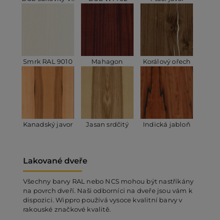
Smrk RAL 9010
Mahagon
Korálový ořech
Kanadský javor
Jasan srdčitý
Indická jabloň
Lakované dveře
Všechny barvy RAL nebo NCS mohou být nastříkány
na povrch dveří. Naši odborníci na dveře jsou vám k
dispozici. Wippro používá vysoce kvalitní barvy v
rakouské značkové kvalitě.