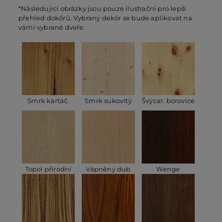
*Následující obrázky jsou pouze ilustrační pro lepší
přehled dokórů. Vybraný dekór se bude aplikovat na
vámi vybrané dveře.
Smrk kartáč.
Smrk sukovitý
Švýcar. borovice
Topol přírodní
Vápněný dub
Wenge