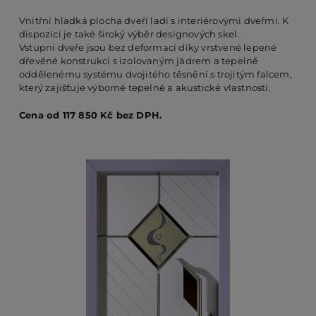
Vnitřní hladká plocha dveří ladí s interiérovými dveřmi. K
dispozici je také široký výběr designových skel.
PO
Vstupní dveře jsou bez deformací díky vrstvené lepené
dřevěné konstrukci s izolovaným jádrem a tepelně
oddělenému systému dvojitého těsnění s trojitým falcem,
KO
který zajišťuje výborné tepelné a akustické vlastnosti.
Cena od 117 850 Kč bez DPH.
O 
RE
AK