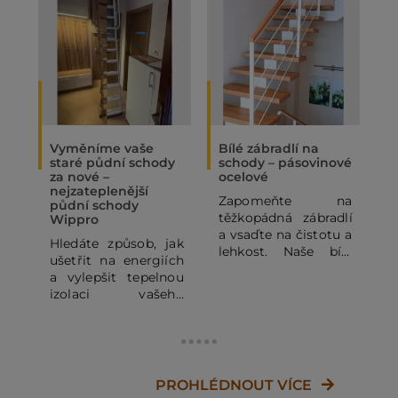
Vyměníme vaše
Bílé zábradlí na
O
staré půdní schody
schody – pásovinové
„
za nové –
ocelové
N
nejzateplenější
Zapomeňte na
P
půdní schody
těžkopádná zábradlí
p
Wippro
a vsaďte na čistotu a
p
Hledáte způsob, jak
lehkost. Naše bílé
o
ušetřit na energiích
pásovinové ocelové
p
a vylepšit tepelnou
zábradlí se
o
izolaci vašeho
subtilními
z
domu? Staré půdní
horizontálními pruty
j
schody mohou být
dodá vašemu
výrazným zdrojem
domovu vzdušnost a
d
tepelných ztrát. V
moderní vzhled.
c
tomto článku se
PROHLÉDNOUT VÍCE
Kombinace bílé RAL
J
dozvíte, proč se