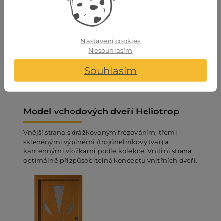
Nastavení cookies
Nesouhlasím
RAL bílá
Souhlasím
+ modrá fólie
Model vchodových dveří Heliotrop
Vnější strana s drážkovaným frézováním, třemi
skleněnými výplněmi (trojúhelníkový tvar) a
kamennými vložkami podle kolekce. Vnitřní strana
optimálně přizpůsobitelná konceptu vnitřních dveří.