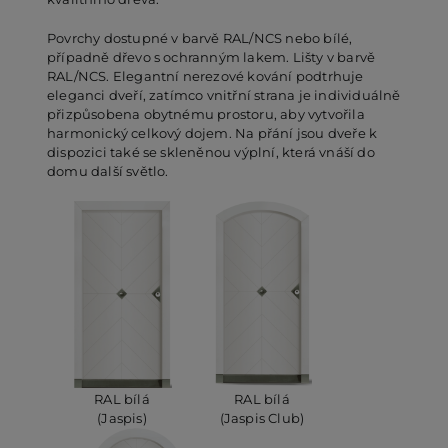
Povrchy dostupné v barvě RAL/NCS nebo bílé,
případně dřevo s ochranným lakem. Lišty v barvě
RAL/NCS. Elegantní nerezové kování podtrhuje
eleganci dveří, zatímco vnitřní strana je individuálně
přizpůsobena obytnému prostoru, aby vytvořila
harmonický celkový dojem. Na přání jsou dveře k
dispozici také se skleněnou výplní, která vnáší do
domu další světlo.
RAL bílá
RAL bílá
(Jaspis)
(Jaspis Club)