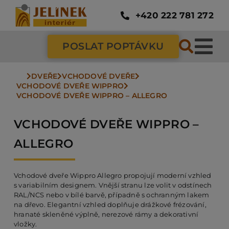
Přeskočit
na
+420 222 781 272
obsah
POSLAT POPTÁVKU
Tog
Nav
DVEŘE
VCHODOVÉ DVEŘE
SC
VCHODOVÉ DVEŘE WIPPRO
VCHODOVÉ DVEŘE WIPPRO – ALLEGRO
ZÁ
VCHODOVÉ DVEŘE WIPPRO –
ALLEGRO
DV
Vchodové dveře Wippro Allegro propojují moderní vzhled
s variabilním designem. Vnější stranu lze volit v odstínech
PO
RAL/NCS nebo v bílé barvě, případně s ochranným lakem
na dřevo. Elegantní vzhled doplňuje drážkové frézování,
hranaté skleněné výplně, nerezové rámy a dekorativní
NÁ
vložky.