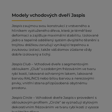
Modely vchodových dveří Jaspis
Jaspis
zaujmou svou konstrukcí z vrstveného a
hliníkem vyztuženého dřeva, která je téměř bez
deformací a zajišťuje maximální stabilitu. Izolované
jádro a tepelně oddělený systém dvojitého těsnění s
trojitou drážkou zaručují vynikající tepelnou a
zvukovou izolaci, takže váš domov zůstane vždy
dobře izolovaný a tichý.
Jaspis Club
– Vchodové dveře s segmentovým
obloukem „Club“ s ozdobným frézováním ve tvaru
rybí kosti, lakované ochranným lakem, lakované
barvou RAL/NCS nebo bílou barvou a nerezovými
prvky, vnitřní strana přizpůsobená obytnému
prostoru.
Jaspis Circle
– Vchodové dveře Jaspis v provedení s
obloukovým profilem „Circle“ se vyznačují stylovým
dekorativním frézováním ve tvaru rybí kosti z vysoce
kvalitního dřeva.