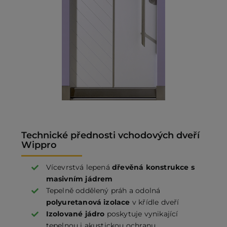
Technické přednosti vchodových dveří
Wippro
Vícevrstvá lepená
dřevěná konstrukce s
masivním jádrem
Tepelně oddělený práh a odolná
polyuretanová izolace
v křídle dveří
Izolované jádro
poskytuje vynikající
tepelnou i akustickou ochranu