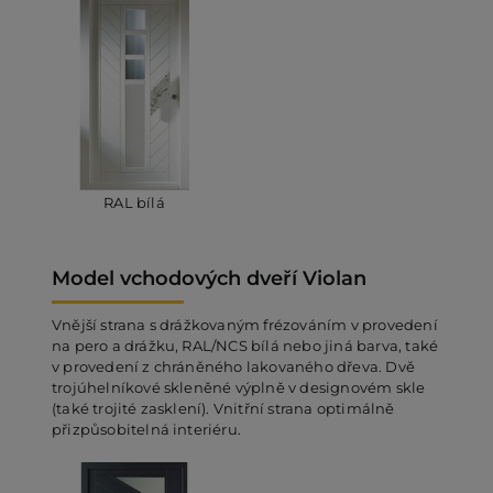
RAL bílá
Model vchodových dveří Violan
Vnější strana s drážkovaným frézováním v provedení
na pero a drážku, RAL/NCS bílá nebo jiná barva, také
v provedení z chráněného lakovaného dřeva. Dvě
trojúhelníkové skleněné výplně v designovém skle
(také trojité zasklení). Vnitřní strana optimálně
přizpůsobitelná interiéru.