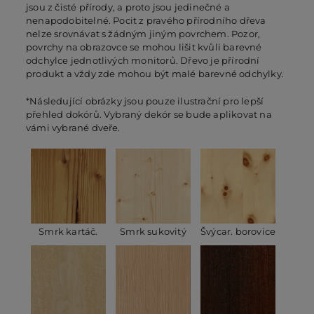
jsou z čisté přírody, a proto jsou jedinečné a
nenapodobitelné. Pocit z pravého přírodního dřeva
nelze srovnávat s žádným jiným povrchem. Pozor,
povrchy na obrazovce se mohou lišit kvůli barevné
odchylce jednotlivých monitorů. Dřevo je přírodní
produkt a vždy zde mohou být malé barevné odchylky.
*Následující obrázky jsou pouze ilustrační pro lepší
přehled dokórů. Vybraný dekór se bude aplikovat na
vámi vybrané dveře.
Smrk kartáč.
Smrk sukovitý
Švýcar. borovice