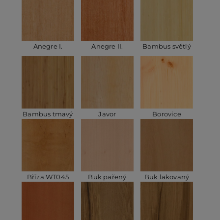
Anegre I.
Anegre II.
Bambus světlý
Bambus tmavý
Javor
Borovice
Bříza WT045
Buk pařený
Buk lakovaný