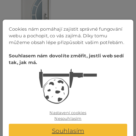
Cookies nám pomáhají zajistit správné fungování
webu a pochopit, co vás zajímá. Díky tomu
můžeme obsah lépe přizpůsobit vašim potřebám.
RAL bílá
Souhlasem nám dovolíte změřit, jestli web sedí
tak, jak má.
Model vchodových dveří Alpha
Zvláštností vstupních dveří Alpha je eliptické
skleněné okénko, které vpouští světlo do domu.
Vnější stranu dveřního křídla zdobí křížové frézování.
Do skleněného okénka lze zvolit jednoduché nebo
kreativní sklo, které je orámováno oválnou
skleněnou lištou. Barvy RAL/NCS lze volit libovolně, k
Nastavení cookies
dispozici je také dřevo s ochranným lakem. Vnitřní
Nesouhlasím
design lze přizpůsobit interiéru.
Souhlasím