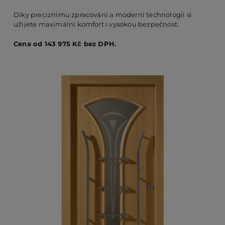
Díky preciznímu zpracování a moderní technologii si
užijete maximální komfort i vysokou bezpečnost.
PO
Cena od 143 975 Kč bez DPH.
KO
O 
RE
AK