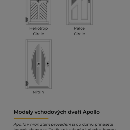
Heliotrop
Palce
Circle
Circle
Nitrin
Modely vchodových dveří Apollo
Apollo
v hranatém provedení
si do domu přinesete
kousek elegance. Zakřivená skleněná plocha, kterou