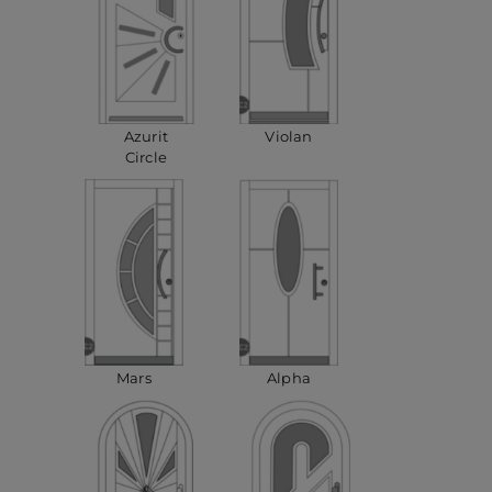
Azurit
Violan
Circle
Mars
Alpha