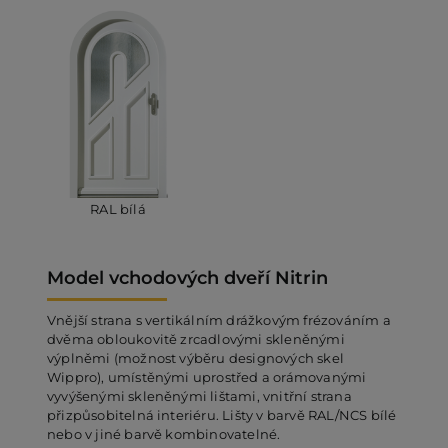
RAL bílá
Model vchodových dveří Nitrin
Vnější strana s vertikálním drážkovým frézováním a
dvěma obloukovitě zrcadlovými skleněnými
výplněmi (možnost výběru designových skel
Wippro), umístěnými uprostřed a orámovanými
vyvýšenými skleněnými lištami, vnitřní strana
přizpůsobitelná interiéru. Lišty v barvě RAL/NCS bílé
nebo v jiné barvě kombinovatelné.