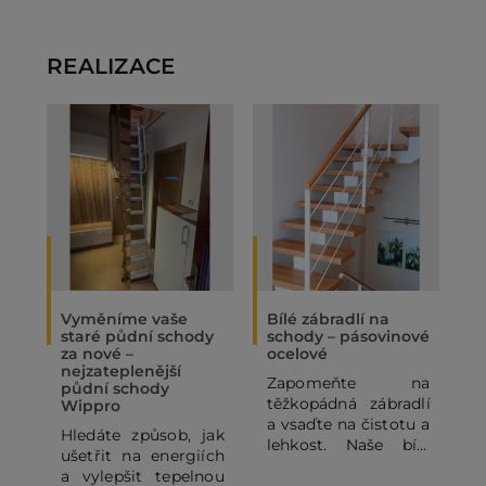
REALIZACE
Vyměníme vaše
Bílé zábradlí na
O
staré půdní schody
schody – pásovinové
„
za nové –
ocelové
N
nejzateplenější
Zapomeňte na
P
půdní schody
těžkopádná zábradlí
p
Wippro
a vsaďte na čistotu a
p
Hledáte způsob, jak
lehkost. Naše bílé
o
ušetřit na energiích
pásovinové ocelové
p
a vylepšit tepelnou
zábradlí se
o