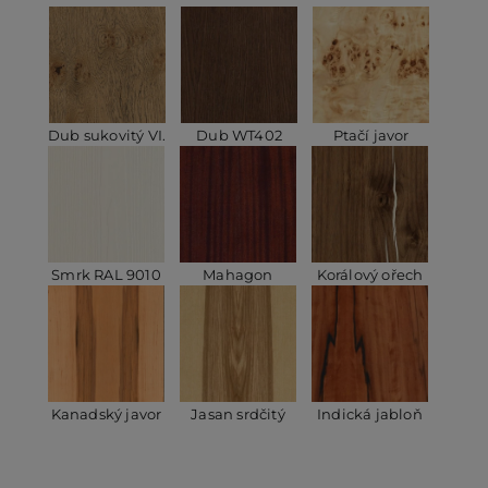
Dub sukovitý VI.
Dub WT402
Ptačí javor
Smrk RAL 9010
Mahagon
Korálový ořech
Kanadský javor
Jasan srdčitý
Indická jabloň