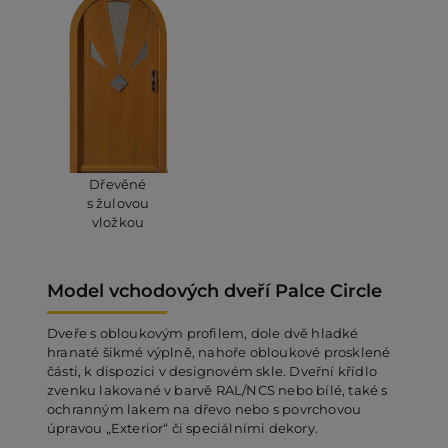
Dřevěné
s žulovou
vložkou
Model vchodových dveří Palce Circle
Dveře s obloukovým profilem, dole dvě hladké
hranaté šikmé výplně, nahoře obloukové prosklené
části, k dispozici v designovém skle. Dveřní křídlo
zvenku lakované v barvě RAL/NCS nebo bílé, také s
ochranným lakem na dřevo nebo s povrchovou
úpravou „Exterior“ či speciálními dekory.