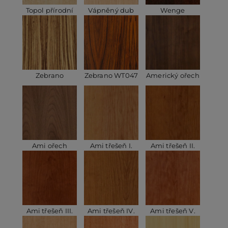
Topol přírodní
Vápněný dub
Wenge
Zebrano
Zebrano WT047
Americký ořech
Ami ořech
Ami třešeň I.
Ami třešeň II.
Ami třešeň III.
Ami třešeň IV.
Ami třešeň V.