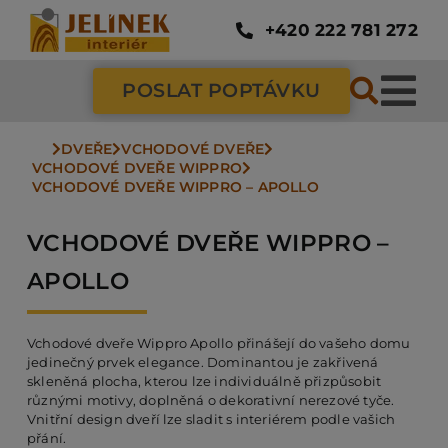
Přeskočit
na
+420 222 781 272
obsah
POSLAT POPTÁVKU
Tog
Nav
DVEŘE
VCHODOVÉ DVEŘE
SC
VCHODOVÉ DVEŘE WIPPRO
VCHODOVÉ DVEŘE WIPPRO – APOLLO
ZÁ
VCHODOVÉ DVEŘE WIPPRO –
APOLLO
DV
Vchodové dveře Wippro Apollo přinášejí do vašeho domu
jedinečný prvek elegance. Dominantou je zakřivená
PO
skleněná plocha, kterou lze individuálně přizpůsobit
různými motivy, doplněná o dekorativní nerezové tyče.
Vnitřní design dveří lze sladit s interiérem podle vašich
NÁ
přání.