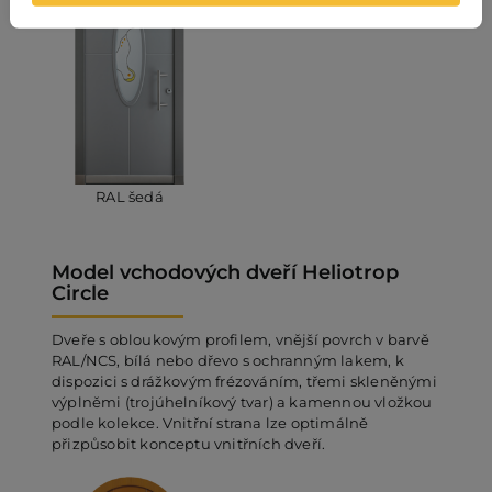
RAL šedá
Model vchodových dveří Heliotrop
Circle
Dveře s obloukovým profilem, vnější povrch v barvě
RAL/NCS, bílá nebo dřevo s ochranným lakem, k
dispozici s drážkovým frézováním, třemi skleněnými
výplněmi (trojúhelníkový tvar) a kamennou vložkou
podle kolekce. Vnitřní strana lze optimálně
přizpůsobit konceptu vnitřních dveří.