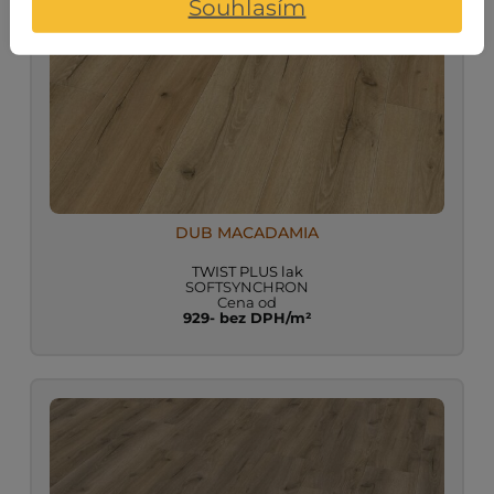
Souhlasím
DUB MACADAMIA
TWIST PLUS lak
SOFTSYNCHRON
Cena od
929- bez DPH/m²