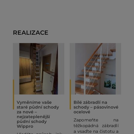
REALIZACE
Vyměníme vaše
Bílé zábradlí na
O
staré půdní schody
schody – pásovinové
„
za nové –
ocelové
N
nejzateplenější
Zapomeňte na
P
půdní schody
těžkopádná zábradlí
p
Wippro
a vsaďte na čistotu a
p