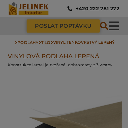
Přeskočit
na
+420 222 781 272
obsah
POSLAT POPTÁVKU
Tog
VINYL TENKOVRSTVÝ LEPENÝ
Nav
PODLAHY
TILO
SC
VINYLOVÁ PODLAHA LEPENÁ
Konstrukce lamel je tvořená dohromady z 3 vrstev
ZÁ
DV
PO
NÁ