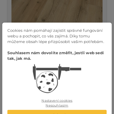
Cookies nám pomáhají zajistit správné fungování
DUB KALAHARI
webu a pochopit, co vás zajímá. Díky tomu
můžeme obsah lépe přizpůsobit vašim potřebám.
TWIST PLUS lak
SOFTSYNCHRON
Cena od
Souhlasem nám dovolíte změřit, jestli web sedí
929- bez DPH/m²
tak, jak má.
Nastavení cookies
Nesouhlasím