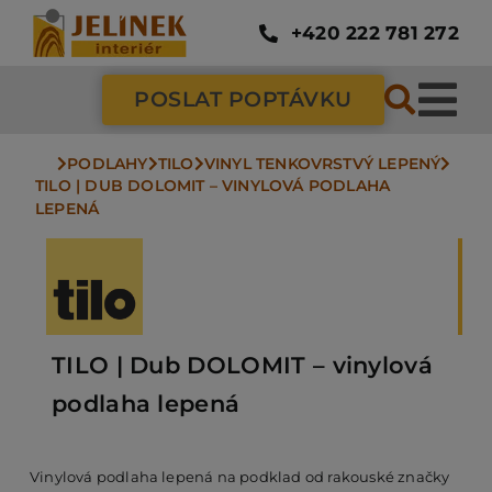
Přeskočit
na
+420 222 781 272
obsah
POSLAT POPTÁVKU
Tog
Nav
PODLAHY
TILO
VINYL TENKOVRSTVÝ LEPENÝ
SC
TILO | DUB DOLOMIT – VINYLOVÁ PODLAHA 
LEPENÁ
ZÁ
DV
TILO | Dub DOLOMIT – vinylová
podlaha lepená
PO
Vinylová podlaha lepená na podklad od rakouské značky
NÁ