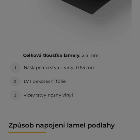
Celková tloušťka lamely:
2,5 mm
Nášlapná vrstva – vinyl 0,55 mm
1
LVT dekorační fólie
2
vícevrstvý nosný vinyl
3
Způsob napojení lamel podlahy