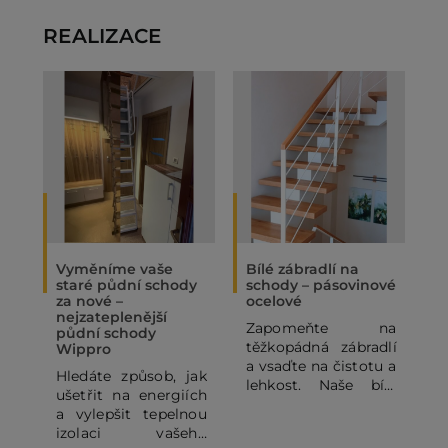
REALIZACE
Vyměníme vaše
Bílé zábradlí na
O
staré půdní schody
schody – pásovinové
„
za nové –
ocelové
N
nejzateplenější
Zapomeňte na
P
půdní schody
těžkopádná zábradlí
p
Wippro
a vsaďte na čistotu a
p
Hledáte způsob, jak
lehkost. Naše bílé
o
ušetřit na energiích
pásovinové ocelové
p
a vylepšit tepelnou
zábradlí se
o
izolaci vašeho
subtilními
z