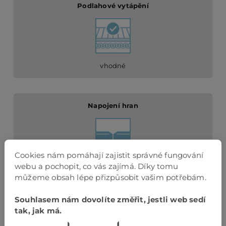
Podlahové vytápění
vhodné
Napojení hran
Cookies nám pomáhají zajistit správné fungování
webu a pochopit, co vás zajímá. Díky tomu
s fází 4V
můžeme obsah lépe přizpůsobit vašim potřebám.
Souhlasem nám dovolíte změřit, jestli web sedí
Způsob pokládky
tak, jak má.