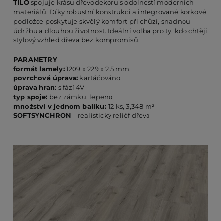
TILO
spojuje krásu dřevodekoru s odolností moderních
materiálů. Díky robustní konstrukci a integrované korkové
podložce poskytuje skvělý komfort při chůzi, snadnou
PO
údržbu a dlouhou životnost. Ideální volba pro ty, kdo chtějí
stylový vzhled dřeva bez kompromisů.
PARAMETRY
KO
formát lamely:
1209 x 229 x 2,5 mm
povrchová úprava:
kartáčováno
úprava hran
: s fází 4V
O 
typ spoje:
bez zámku, lepeno
množství v jednom balíku:
12 ks, 3,348 m²
SOFTSYNCHRON
– realistický reliéf dřeva
RE
AK