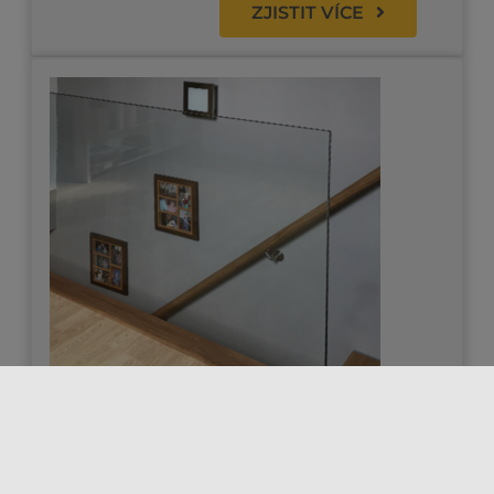
ZJISTIT VÍCE
Skleněné zábradlí do stropní
konstrukce
Toto skleněné zábradlí podél schodiště je kotvené
do stropní konstrukce a do bočnice schodiště.