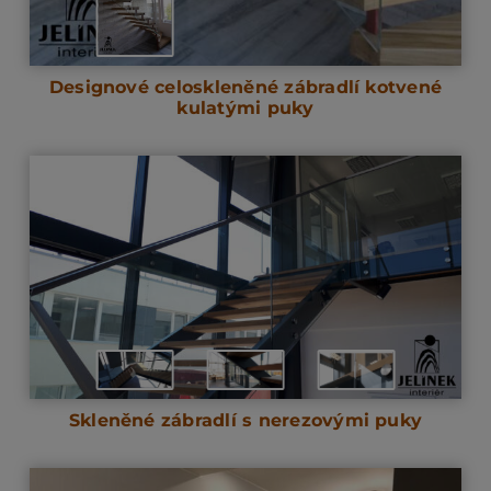
Designové celoskleněné zábradlí kotvené
kulatými puky
Skleněné zábradlí s nerezovými puky