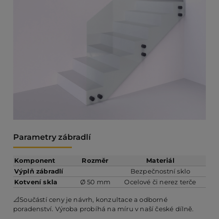
Parametry zábradlí
Komponent
Rozměr
Materiál
Výplň zábradlí
Bezpečnostní sklo
Kotvení skla
Ø 50 mm
Ocelové či nerez terče
📐Součástí ceny je návrh, konzultace a odborné
poradenství. Výroba probíhá na míru v naší české dílně.