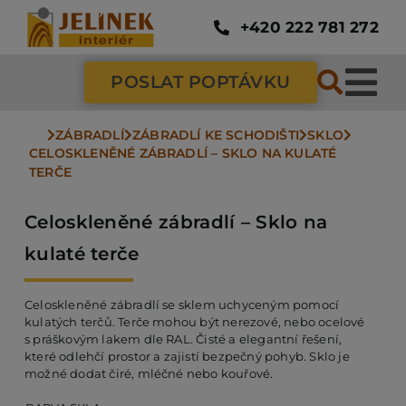
Přeskočit
na
+420 222 781 272
obsah
POSLAT POPTÁVKU
Tog
Nav
ZÁBRADLÍ
ZÁBRADLÍ KE SCHODIŠTI
SKLO
SC
CELOSKLENĚNÉ ZÁBRADLÍ – SKLO NA KULATÉ 
TERČE
ZÁ
Celoskleněné zábradlí – Sklo na
kulaté terče
DV
Celoskleněné zábradlí se sklem uchyceným pomocí
kulatých terčů. Terče mohou být nerezové, nebo ocelové
PO
s práškovým lakem dle RAL. Čisté a elegantní řešení,
které odlehčí prostor a zajistí bezpečný pohyb. Sklo je
možné dodat čiré, mléčné nebo kouřové.
NÁ