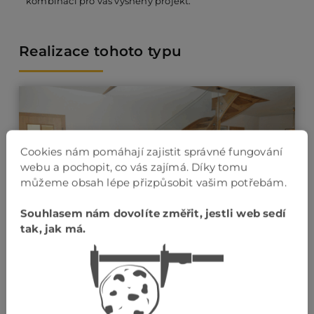
kombinaci pro váš vysněný projekt.
Realizace tohoto typu
Cookies nám pomáhají zajistit správné fungování
webu a pochopit, co vás zajímá. Díky tomu
můžeme obsah lépe přizpůsobit vašim potřebám.
Souhlasem nám dovolíte změřit, jestli web sedí
tak, jak má.
Celoskleněné zábradlí kotvené do schodů
kulatými terči