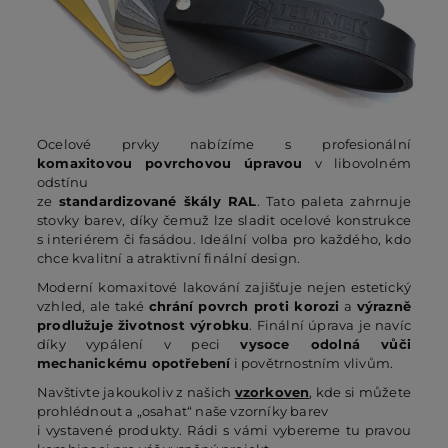
Ocelové prvky nabízíme s profesionální
komaxitovou povrchovou úpravou
v libovolném
odstínu
ze
standardizované škály RAL
. Tato paleta zahrnuje
stovky barev, díky čemuž lze sladit ocelové konstrukce
s interiérem či fasádou. Ideální volba pro každého, kdo
chce kvalitní a atraktivní finální design.
Moderní komaxitové lakování zajišťuje nejen estetický
vzhled, ale také
chrání povrch proti korozi
a
výrazně
prodlužuje životnost výrobku
. Finální úprava je navíc
díky vypálení v peci
vysoce odolná vůči
mechanickému opotřebení
i povětrnostním vlivům.
Navštivte jakoukoliv z našich
vzorkoven
, kde si můžete
prohlédnout a „osahat“ naše vzorníky barev
i vystavené produkty. Rádi s vámi vybereme tu pravou