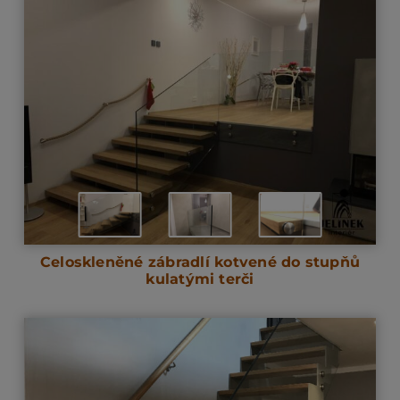
Celoskleněné zábradlí kotvené do stupňů
kulatými terči