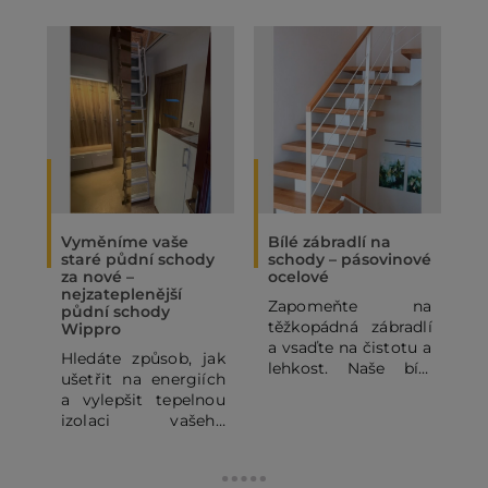
Vyměníme vaše
Bílé zábradlí na
O
staré půdní schody
schody – pásovinové
„
za nové –
ocelové
N
nejzateplenější
Zapomeňte na
P
půdní schody
těžkopádná zábradlí
p
Wippro
a vsaďte na čistotu a
p
Hledáte způsob, jak
lehkost. Naše bílé
o
ušetřit na energiích
pásovinové ocelové
p
a vylepšit tepelnou
zábradlí se
o
izolaci vašeho
subtilními
z
domu? Staré půdní
horizontálními pruty
j
schody mohou být
dodá vašemu
výrazným zdrojem