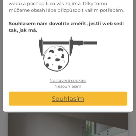
webu a pochopit, co vás zajímá. Díky tomu
VIZUALIZACE
VLASTNÍ ČESKÁ
můžeme obsah lépe přizpůsobit vašim potřebám.
ZDARMA
VÝROBA
Souhlasem nám dovolíte změřit, jestli web sedí
tak, jak má.
VLASTNÍ
MONTÁŽNÍ TÝM
Nastavení cookies
Nesouhlasím
Realizace tohoto typu
Souhlasím