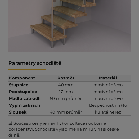
Parametry schodiště
Komponent
Rozměr
Materiál
Stupnice
40 mm
masivní dřevo
Podstupnice
17 mm
masivní dřevo
Madlo zábradlí
50 mm průměr
masivní dřevo
Výplň zábradlí
Bezpečnostní sklo
Sloupek
40 mm průměr
kulatá nerez
📐 Součástí ceny je návrh, konzultace i odborné
poradenství. Schodiště vyrábíme na míru v naší české
dílně.