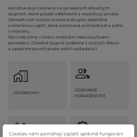
Konstrukce je založena na vynášených dřevěných
stupních, které působí odlehčeně a nezahlcují prostor.
Zábradlí tvoří kulaté nerezové sloupky doplněné
o skleněnou výplň, která zachovává průhlednost a světlo
v interiéru.
Sklo nabízíme v čirém, mléčném nebo kouřovém
provedení. Dřevěné stupně vyrábíme z různých dřevin
a upravíme povrch podle vašich požadavků.
ODBORNÉ
VZORKOVNY
PORADENSTVÍ
Cookies nám pomáhají zajistit správné fungování