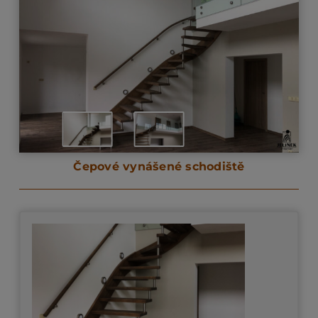
Čepové vynášené schodiště