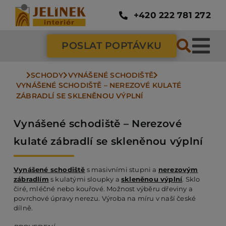
Přeskočit
na
+420 222 781 272
obsah
POSLAT POPTÁVKU
Tog
Nav
SCHODY
VYNÁŠENÉ SCHODIŠTĚ
SC
VYNÁŠENÉ SCHODIŠTĚ – NEREZOVÉ KULATÉ 
ZÁBRADLÍ SE SKLENĚNOU VÝPLNÍ
ZÁ
Vynášené schodiště – Nerezové
kulaté zábradlí se skleněnou výplní
DV
Vynášené schodiště
s masivními stupni a
nerezovým
zábradlím
s kulatými sloupky a
skleněnou výplní
. Sklo
PO
čiré, mléčné nebo kouřové. Možnost výběru dřeviny a
povrchové úpravy nerezu. Výroba na míru v naší české
dílně.
NÁ